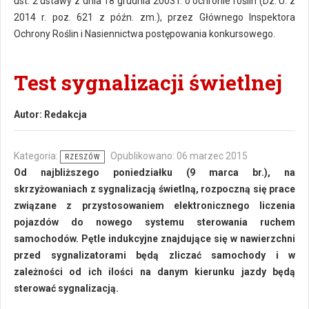
ust. 2 ustawy z dnia 18 grudnia 2003 r. o ochronie roślin (Dz. U. z
2014 r. poz. 621 z późn. zm.), przez Głównego Inspektora
Ochrony Roślin i Nasiennictwa postępowania konkursowego.
Test sygnalizacji świetlnej
Autor:
Redakcja
Kategoria:
Opublikowano: 06 marzec 2015
RZESZÓW
Od najbliższego poniedziałku (9 marca br.), na
skrzyżowaniach z sygnalizacją świetlną, rozpoczną się prace
związane z przystosowaniem elektronicznego liczenia
pojazdów do nowego systemu sterowania ruchem
samochodów. Pętle indukcyjne znajdujące się w nawierzchni
przed sygnalizatorami będą zliczać samochody i w
zależności od ich ilości na danym kierunku jazdy będą
sterować sygnalizacją.