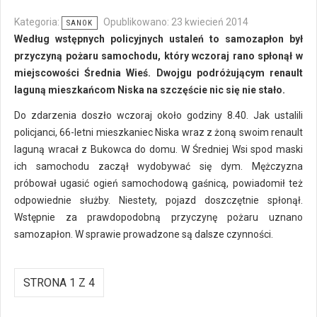
Kategoria:
Opublikowano: 23 kwiecień 2014
SANOK
Według wstępnych policyjnych ustaleń to samozapłon był
przyczyną pożaru samochodu, który wczoraj rano spłonął w
miejscowości Średnia Wieś. Dwojgu podróżującym renault
laguną mieszkańcom Niska na szczęście nic się nie stało.
Do zdarzenia doszło wczoraj około godziny 8.40. Jak ustalili
policjanci, 66-letni mieszkaniec Niska wraz z żoną swoim renault
laguną wracał z Bukowca do domu. W Średniej Wsi spod maski
ich samochodu zaczął wydobywać się dym. Mężczyzna
próbował ugasić ogień samochodową gaśnicą, powiadomił też
odpowiednie służby. Niestety, pojazd doszczętnie spłonął.
Wstępnie za prawdopodobną przyczynę pożaru uznano
samozapłon. W sprawie prowadzone są dalsze czynności.
STRONA 1 Z 4