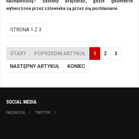
nachalnością? zastany krajobraz, gdzie geometrie
wytworzone przez człowieka są przez nią pochłaniane.
STRONA 1 Z 3
START
POPRZEDNI ARTYKUŁ
1
2
3
NASTĘPNY ARTYKUŁ
KONIEC
SOCIAL MEDIA
FACEBOOK
TWITTER