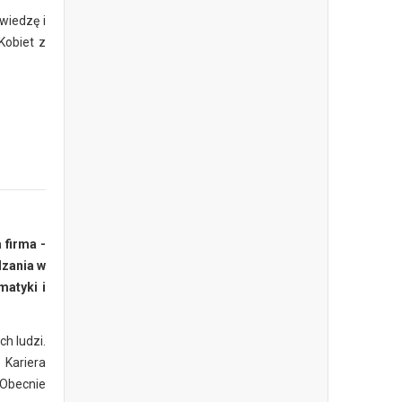
wiedzę i
Kobiet z
 firma -
dzania w
matyki i
h ludzi.
 Kariera
 Obecnie