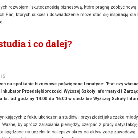
nych rozwojem i skutecznością biznesową, które pragną zdobyć nową 
ch Pań, których sukces i doświadczenie może stać się inspiracją dla 
e.
tudia i co dalej?
015
h na spotkanie biznesowe poświęcone tematyce: "Etat czy własna
i Inkubator Przedsiębiorczości Wyższej Szkoły Informatyki i Zarzą
 br. od godziny 14:00 do 16:00 w siedzibie Wyższej Szkoły Infor
nikających z faktu ukończenia studiów i przyszłości jaka czeka młodyc
Ważne, by oprócz zarabiania pieniędzy, czerpać z pracy satysfakcję.
ta spędzone na uczelni to najlepszy okres na aktywizację zawodową.