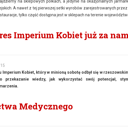
najdziemy na sklepowych półkach, a jedynie na okazjonalnych jarmar
ejskich. A nawet z tej pierwszej setki wyrobów zarejestrowanych przez
estauracje, tylko część dostępna jest w sklepach na terenie województw
s Imperium Kobiet już za nam
015
Imperium Kobiet, który w minioną sobotę odbył się w rzeszowski
 przekazanie wiedzy, jak wykorzystać swój potencjał, sty
 marzenia.
ctwa Medycznego