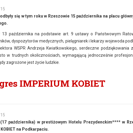
015
dbyły się w tym roku w Rzeszowie 15 października na placu głów
ego.
 13 października na podstawie art. 9 ustawy o Państwowym Rato
ników, dyspozytorów medycznych, pielęgniarek i lekarzy wojewoda pod
rektora WSPR Andrzeja Kwiatkowskiego, serdeczne podziękowania 
to w trudnych okolicznościach, wymagającą jednocześnie profesjon
y zagrożone jest życie ludzkie.
ngres IMPERIUM KOBIET
015
(
17 października
)
w prestiżowym Hotelu Prezydenckim****
w Rz
 KOBIET na Podkarpaciu.