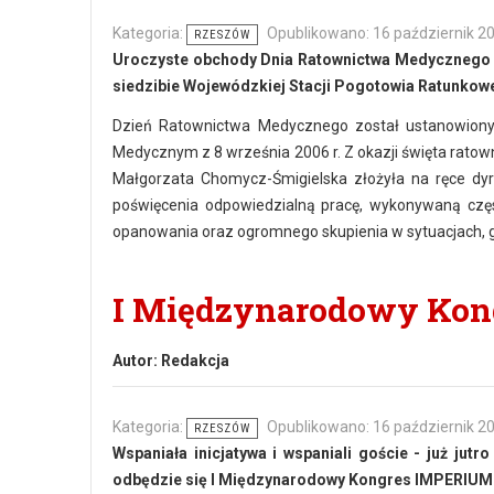
Kategoria:
Opublikowano: 16 październik 2
RZESZÓW
Uroczyste obchody Dnia Ratownictwa Medycznego o
siedzibie Wojewódzkiej Stacji Pogotowia Ratunkow
Dzień Ratownictwa Medycznego został ustanowiony
Medycznym z 8 września 2006 r. Z okazji święta ratow
Małgorzata Chomycz-Śmigielska złożyła na ręce dy
poświęcenia odpowiedzialną pracę, wykonywaną częs
opanowania oraz ogromnego skupienia w sytuacjach, gd
I Międzynarodowy Ko
Autor:
Redakcja
Kategoria:
Opublikowano: 16 październik 2
RZESZÓW
Wspaniała inicjatywa i wspaniali goście - już j
utro 
odbędzie się I Międzynarodowy Kongres IMPERIUM