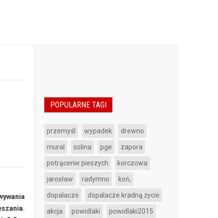
POPULARNE TAGI
przemyśl
wypadek
drewno
mural
solina
pge
zapora
potrącenie pieszych
korczowa
jarosław
radymno
koń,
dopalacze
dopalacze kradną życie
wywania
szania.
akcja
powidlaki
powidlaki2015