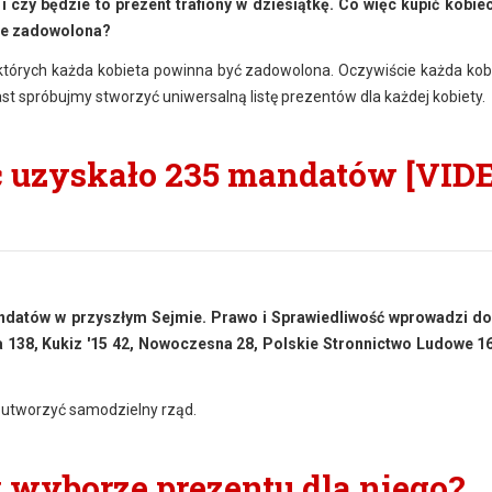
 czy będzie to prezent trafiony w dziesiątkę. Co więc kupić kobie
dzie zadowolona?
których każda kobieta powinna być zadowolona. Oczywiście każda kobi
ast spróbujmy stworzyć uniwersalną listę prezentów dla każdej kobiety.
ć uzyskało 235 mandatów [VID
datów w przyszłym Sejmie. Prawo i Sprawiedliwość wprowadzi do
 138, Kukiz '15 42, Nowoczesna 28, Polskie Stronnictwo Ludowe 1
 utworzyć samodzielny rząd.
 wyborze prezentu dla niego?