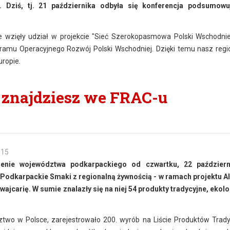
. Dziś, tj. 21 października odbyła się konferencja podsumowu
e wzięły udział w projekcie "Sieć Szerokopasmowa Polski Wschodnie
gramu Operacyjnego Rozwój Polski Wschodniej. Dzięki temu nasz regi
uropie.
 znajdziesz we FRAC-u
015
enie województwa podkarpackiego od czwartku, 22 październi
Podkarpackie Smaki z regionalną żywnością - w ramach projektu A
jcarię. W sumie znalazły się na niej 54 produkty tradycyjne, ekolo
ztwo w Polsce, zarejestrowało 200. wyrób na Liście Produktów Trady