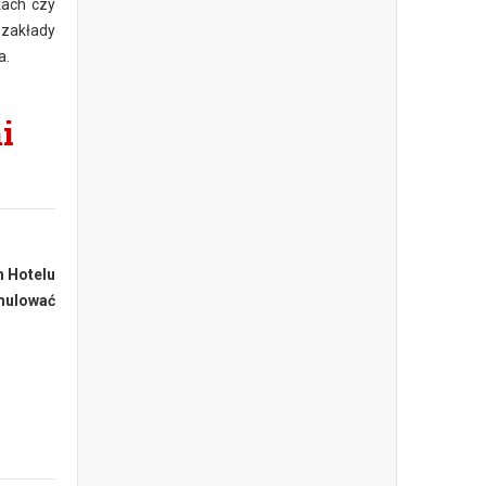
kach czy
 zakłady
a.
i
m Hotelu
mulować