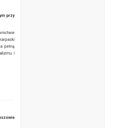
nym przy
wnictwie
karpacki
za pełną
alizmu i
eszowie