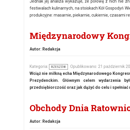
Jednak jej analiza wykazuje, że połowę z nich nie z
festiwalach kulinarnych, na stoiskach Kół Gospodyń Wi
produkcyjne: masarnie, piekarnie, cukiernie, czasami r
Międzynarodowy Kongre
Autor:
Redakcja
Kategoria:
Opublikowano: 21 październik 2
RZESZÓW
Wciąż nie milkną echa Międzynarodowego Kongresu 
Prezydenckim. Głównym celem wydarzenia było
przedsiębiorczość oraz jak dążyć do celu i spełniać
Obchody Dnia Ratowni
Autor:
Redakcja