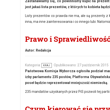
Zastanawiamy się, co powinniśmy kupić na prezent i
jest jakaś lista prezentów, z których to kobieta bę
Listy prezentów co prawda nie ma, ale są prezenty z 
inna, ma inne zainteresowania i co innego lubi. Natomi
Prawo i Sprawiedliwoś
Autor:
Redakcja
Kategoria:
Opublikowano: 27 październik 2015
KRAJ
Państwowa Komisja Wyborcza ogłosiła podział man
izby parlamentu 235 posłów, Platforma Obywatelska
poseł będzie reprezentował mniejszość niemiecką.
235 mandatów uzyskanych przez PiS pozwoli tej partii
Czym kierować się przy