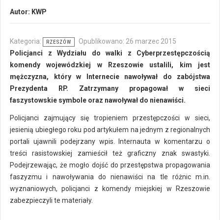
Autor:
KWP
Kategoria:
Opublikowano: 26 marzec 2015
RZESZÓW
Policjanci z Wydziału do walki z Cyberprzestępczością
komendy wojewódzkiej w Rzeszowie ustalili, kim jest
mężczyzna, który w Internecie nawoływał do zabójstwa
Prezydenta RP. Zatrzymany propagował w sieci
faszystowskie symbole oraz nawoływał do nienawiści.
Policjanci zajmujący się tropieniem przestępczości w sieci,
jesienią ubiegłego roku pod artykułem na jednym z regionalnych
portali ujawnili podejrzany wpis. Internauta w komentarzu o
treści rasistowskiej zamieścił też graficzny znak swastyki.
Podejrzewając, że mogło dojść do przestępstwa propagowania
faszyzmu i nawoływania do nienawiści na tle różnic m.in.
wyznaniowych, policjanci z komendy miejskiej w Rzeszowie
zabezpieczyli te materiały.