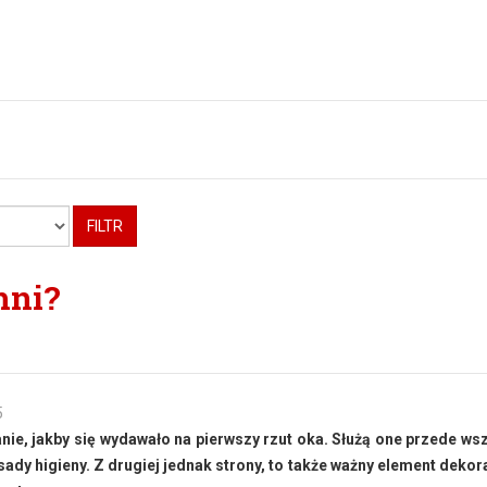
FILTR
hni?
5
anie, jakby się wydawało na pierwszy rzut oka. Służą one przede ws
ady higieny. Z drugiej jednak strony, to także ważny element dekor