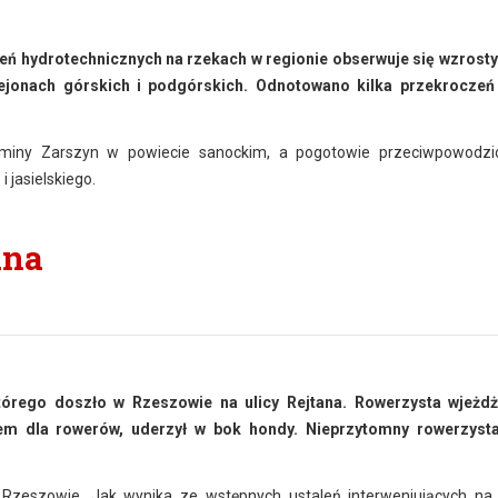
ń hydrotechnicznych na rzekach w regionie obserwuje się wzrost
ejonach górskich i podgórskich. Odnotowano kilka przekroczeń
gminy Zarszyn w powiecie sanockim, a pogotowie przeciwpowodz
 jasielskiego.
ana
którego doszło w Rzeszowie na ulicy Rejtana. Rowerzysta wjeżd
em dla rowerów, uderzył w bok hondy. Nieprzytomny rowerzysta
Rzeszowie. Jak wynika ze wstępnych ustaleń interweniujących na