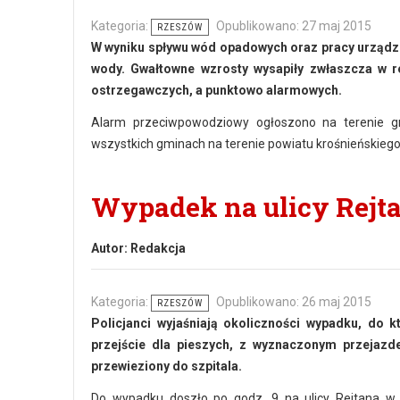
Kategoria:
Opublikowano: 27 maj 2015
RZESZÓW
W wyniku spływu wód opadowych oraz pracy urządze
wody. Gwałtowne wzrosty wysapiły zwłaszcza w r
ostrzegawczych, a punktowo alarmowych.
Alarm przeciwpowodziowy ogłoszono na terenie 
wszystkich gminach na terenie powiatu krośnieńskiego i
Wypadek na ulicy Rejt
Autor:
Redakcja
Kategoria:
Opublikowano: 26 maj 2015
RZESZÓW
Policjanci wyjaśniają okoliczności wypadku, do 
przejście dla pieszych, z wyznaczonym przejazd
przewieziony do szpitala.
Do wypadku doszło po godz. 9 na ulicy Rejtana w 