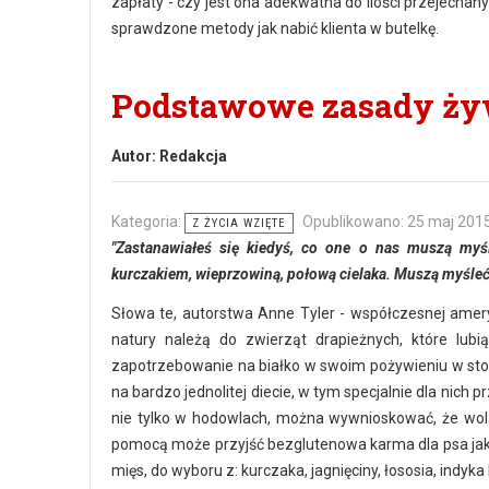
zapłaty - czy jest ona adekwatna do ilości przejecha
sprawdzone metody jak nabić klienta w butelkę.
Podstawowe zasady ży
Autor:
Redakcja
Kategoria:
Opublikowano: 25 maj 201
Z ŻYCIA WZIĘTE
"Zastanawiałeś się kiedyś, co one o nas muszą my
kurczakiem, wieprzowiną, połową cielaka. Muszą myśleć
Słowa te, autorstwa Anne Tyler - współczesnej amery
natury należą do zwierząt drapieżnych, które lu
zapotrzebowanie na białko w swoim pożywieniu w stos
na bardzo jednolitej diecie, w tym specjalnie dla nich
nie tylko w hodowlach, można wywnioskować, że wo
pomocą może przyjść bezglutenowa karma dla psa jaką 
mięs, do wyboru z: kurczaka, jagnięciny, łososia, indyka