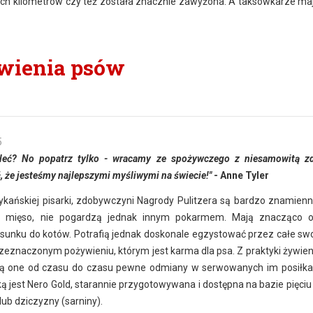
nych kilometrów czy też została znacznie zawyżona. A taksówkarze ma
wienia psów
5
śleć? No popatrz tylko - wracamy ze spożywczego z niesamowitą z
, że jesteśmy najlepszymi myśliwymi na świecie!"
- Anne Tyler
kańskiej pisarki, zdobywczyni Nagrody Pulitzera są bardzo znamienn
bią mięso, nie pogardzą jednak innym pokarmem. Mają znacząco 
unku do kotów. Potrafią jednak doskonale egzystować przez całe swo
 przeznaczonym pożywieniu, którym jest karma dla psa. Z praktyki żywie
lą one od czasu do czasu pewne odmiany w serwowanych im posiłka
jest Nero Gold, starannie przygotowywana i dostępna na bazie pięciu
 lub dziczyzny (sarniny).