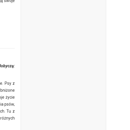
ją swoje
dobyczą:
e. Psy z
obniżone
je życie
nia psów,
ch. Tu z
 różnych