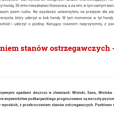
ujący hondą, 30-letni mieszkaniec Rzeszowa, a za nim, w tym samym kier
prawym psem ruchu. Na wysokości uniwersytetu na przejście dla pi
werzysta, który uderzył w bok hondy. W tym momencie w tył hondy
mochód i uderzył o jezdnię. Kierujący rowerem nieprzytomny, z p
eniem stanów ostrzegawczych 
sywnymi opadami deszczu w zlewniach: Wisłoki, Sanu, Wisłoka 
enie województwa podkarpackiego prognozowane są wzrosty pozio
nów wysokich, z przekroczeniem stanów ostrzegawczych. Punktowo