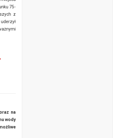
unku 75-
eszych z
 uderzył
oważnymi
-
oraz na
mu wody
 możliwe