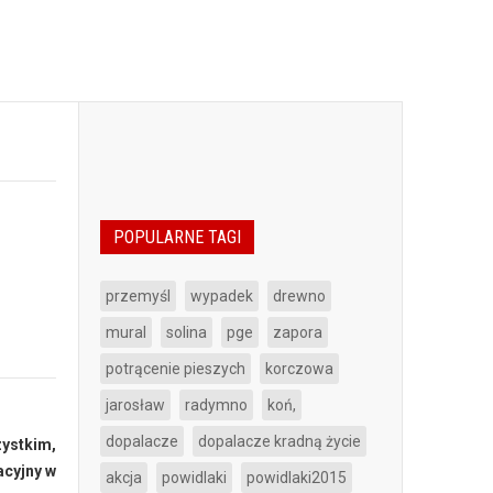
POPULARNE TAGI
przemyśl
wypadek
drewno
mural
solina
pge
zapora
potrącenie pieszych
korczowa
jarosław
radymno
koń,
dopalacze
dopalacze kradną życie
zystkim,
acyjny w
akcja
powidlaki
powidlaki2015