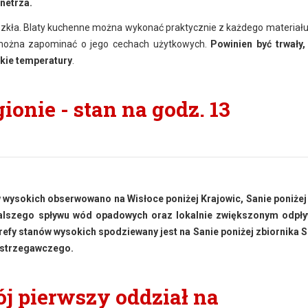
netrza.
szkła. Blaty kuchenne można wykonać praktycznie z każdego materiału. 
 można zapominać o jego cechach użytkowych.
Powinien być trwały,
okie temperatury
.
onie - stan na godz. 13
 wysokich obserwowano na Wisłoce poniżej Krajowic, Sanie poniże
 dalszego spływu wód opadowych oraz lokalnie zwiększonym odpł
efy stanów wysokich spodziewany jest na Sanie poniżej zbiornika S
ostrzegawczego.
ój pierwszy oddział na