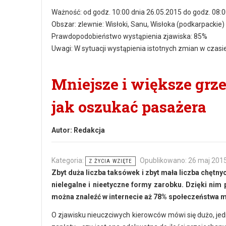
Ważność: od godz. 10:00 dnia 26.05.2015 do godz. 08:0
Obszar: zlewnie: Wisłoki, Sanu, Wisłoka (podkarpackie)
Prawdopodobieństwo wystąpienia zjawiska: 85%
Uwagi: W sytuacji wystąpienia istotnych zmian w czasi
Mniejsze i większe grz
jak oszukać pasażera
Autor:
Redakcja
Kategoria:
Opublikowano: 26 maj 201
Z ŻYCIA WZIĘTE
Zbyt duża liczba taksówek i zbyt mała liczba chętn
nielegalne i nieetyczne formy zarobku. Dzięki nim 
można znaleźć w internecie aż 78% społeczeństwa m
O zjawisku nieuczciwych kierowców mówi się dużo, jed