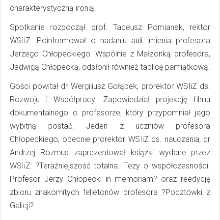
charakterystyczną ironią.
Spotkanie rozpoczął prof. Tadeusz Pomianek, rektor
WSIiZ. Poinformował o nadaniu auli imienia profesora
Jerzego Chłopeckiego. Wspólnie z Małżonką profesora,
Jadwigą Chłopecką, odsłonił również tablicę pamiątkową.
Gości powitał dr Wergiliusz Gołąbek, prorektor WSIiZ ds.
Rozwoju i Współpracy. Zapowiedział projekcję filmu
dokumentalnego o profesorze, który przypomniał jego
wybitną postać. Jeden z uczniów profesora
Chłopeckiego, obecnie prorektor WSIiZ ds. nauczania, dr
Andrzej Rozmus zaprezentował książki wydane przez
WSIiZ: ?Teraźniejszość totalna. Tezy o współczesności.
Profesor Jerzy Chłopecki in memoriam? oraz reedycję
zbioru znakomitych felietonów profesora ?Pocztówki z
Galicji?.