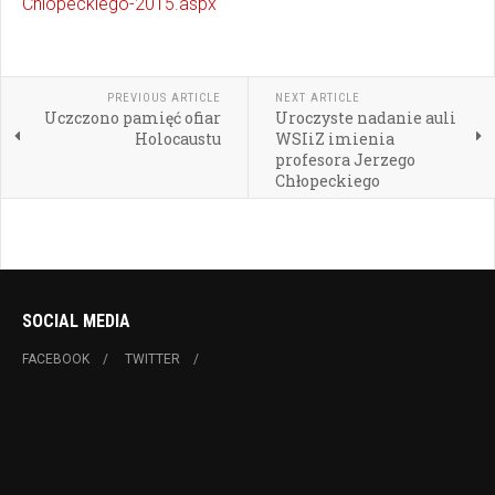
Chlopeckiego-2015.aspx
PREVIOUS ARTICLE
NEXT ARTICLE
Uczczono pamięć ofiar
Uroczyste nadanie auli
Holocaustu
WSIiZ imienia
profesora Jerzego
Chłopeckiego
SOCIAL MEDIA
FACEBOOK
TWITTER