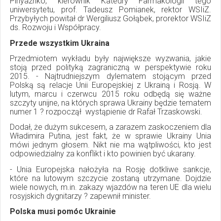
Pinyazhko, kierownik Katedry Farmakologii tego
uniwersytetu, prof. Tadeusz Pomianek, rektor WSIiZ.
Przybyłych powitał dr Wergiliusz Gołąbek, prorektor WSIiZ
ds. Rozwoju i Współpracy.
Przede wszystkim Ukraina
Przedmiotem wykładu były największe wyzwania, jakie
stoją przed polityką zagraniczną w perspektywie roku
2015. - Najtrudniejszym dylematem stojącym przed
Polską są relacje Unii Europejskiej z Ukrainą i Rosją. W
lutym, marcu i czerwcu 2015 roku odbędą się ważne
szczyty unijne, na których sprawa Ukrainy będzie tematem
numer 1 ? rozpoczął wystąpienie dr Rafał Trzaskowski.
Dodał, że dużym sukcesem, a zarazem zaskoczeniem dla
Władimira Putina, jest fakt, że w sprawie Ukrainy Unia
mówi jednym głosem. Nikt nie ma wątpliwości, kto jest
odpowiedzialny za konflikt i kto powinien być ukarany.
- Unia Europejska nałożyła na Rosję dotkliwe sankcje,
które na lutowym szczycie zostaną utrzymane. Dojdzie
wiele nowych, m.in. zakazy wjazdów na teren UE dla wielu
rosyjskich dygnitarzy ? zapewnił minister.
Polska musi pomóc Ukrainie