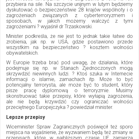
przybiera na sile. Na szczycie unijnym w lutym będziemy
dyskutować o bezpieczeństwie 28 krajów wspólnoty i o
zagrożeniach związanych z cyberterroryzmem i
sposobach, w jakich możemy walczyć z tymi
zagrożeniami ? wyjaśnił dr Trzaskowski.
Minister podkreśla, że nie jest to jednak takie łatwe do
zrobienia, jak np. w USA, gdzie postawiono przede
wszystkim na bezpieczeństwo ? kosztem wolności
obywatelskich.
W Europie trzeba brać pod uwagę, że działania, które
podejmuje się np. w Stanach Zjednoczonych mogą
skrzywdzić niewinnych ludzi. ? Ktoś szuka w Internecie
informacji o islamie, zamachach itp. Może to być
potencjalny terrorysta, ale może być to student, który
pisze pracę dyplomową o terroryzmie. Musimy
skonstruować takie przepisy, które wyłapią zagrożenia,
ale nie będą krzywdzić czy ograniczać wolności
przeciętnego Europejczyka ? powiedział minister.
Lepsze przepisy
Wiceminister Spraw Zagranicznych poświęcił też sporo
miejsca na wyjaśnienie, że wyzwaniem będą też zmiany w
przepisach, które w najbliższym czasie UE zamierza