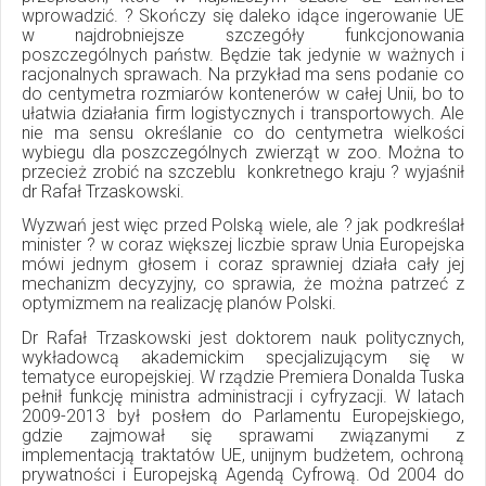
wprowadzić. ? Skończy się daleko idące ingerowanie UE
w najdrobniejsze szczegóły funkcjonowania
poszczególnych państw. Będzie tak jedynie w ważnych i
racjonalnych sprawach. Na przykład ma sens podanie co
do centymetra rozmiarów kontenerów w całej Unii, bo to
ułatwia działania firm logistycznych i transportowych. Ale
nie ma sensu określanie co do centymetra wielkości
wybiegu dla poszczególnych zwierząt w zoo. Można to
przecież zrobić na szczeblu konkretnego kraju ? wyjaśnił
dr Rafał Trzaskowski.
Wyzwań jest więc przed Polską wiele, ale ? jak podkreślał
minister ? w coraz większej liczbie spraw Unia Europejska
mówi jednym głosem i coraz sprawniej działa cały jej
mechanizm decyzyjny, co sprawia, że można patrzeć z
optymizmem na realizację planów Polski.
Dr Rafał Trzaskowski jest doktorem nauk politycznych,
wykładowcą akademickim specjalizującym się w
tematyce europejskiej. W rządzie Premiera Donalda Tuska
pełnił funkcję ministra administracji i cyfryzacji. W latach
2009-2013 był posłem do Parlamentu Europejskiego,
gdzie zajmował się sprawami związanymi z
implementacją traktatów UE, unijnym budżetem, ochroną
prywatności i Europejską Agendą Cyfrową. Od 2004 do