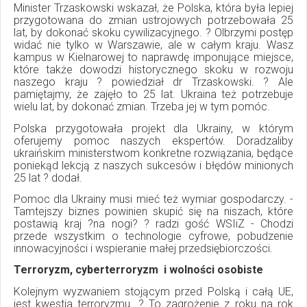
Minister Trzaskowski wskazał, że Polska, która była lepiej
przygotowana do zmian ustrojowych potrzebowała 25
lat, by dokonać skoku cywilizacyjnego. ? Olbrzymi postęp
widać nie tylko w Warszawie, ale w całym kraju. Wasz
kampus w Kielnarowej to naprawdę imponujące miejsce,
które także dowodzi historycznego skoku w rozwoju
naszego kraju ? powiedział dr Trzaskowski. ? Ale
pamiętajmy, że zajęło to 25 lat. Ukraina też potrzebuje
wielu lat, by dokonać zmian. Trzeba jej w tym pomóc.
Polska przygotowała projekt dla Ukrainy, w którym
oferujemy pomoc naszych ekspertów. Doradzaliby
ukraińskim ministerstwom konkretne rozwiązania, będące
poniekąd lekcją z naszych sukcesów i błędów minionych
25 lat ? dodał.
Pomoc dla Ukrainy musi mieć też wymiar gospodarczy. -
Tamtejszy biznes powinien skupić się na niszach, które
postawią kraj ?na nogi? ? radzi gość WSIiZ - Chodzi
przede wszystkim o technologie cyfrowe, pobudzenie
innowacyjności i wspieranie małej przedsiębiorczości.
Terroryzm, cyberterroryzm i wolności osobiste
Kolejnym wyzwaniem stojącym przed Polską i całą UE,
jest kwestia terroryzmu. ? To zagrożenie z roku na rok