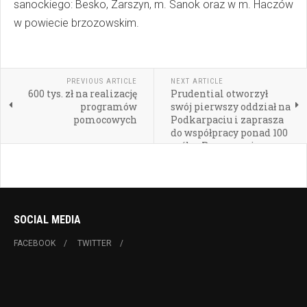
sanockiego: Besko, Zarszyn, m. Sanok oraz w m. Haczów
w powiecie brzozowskim.
PREVIOUS ARTICLE
NEXT ARTICLE
600 tys. zł na realizację
Prudential otworzył
programów
swój pierwszy oddział na
pomocowych
Podkarpaciu i zaprasza
do współpracy ponad 100
osób z Rzeszowa i
regionu
SOCIAL MEDIA
FACEBOOK
TWITTER