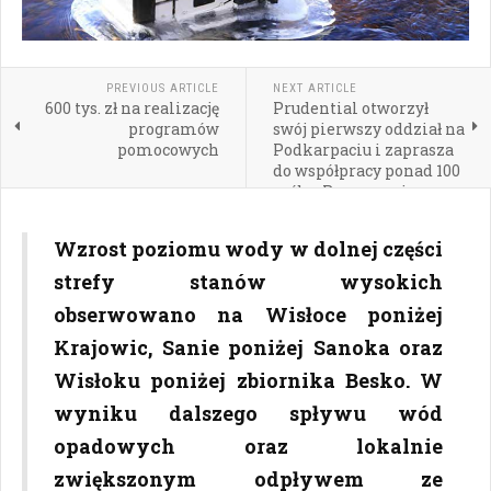
PREVIOUS ARTICLE
NEXT ARTICLE
600 tys. zł na realizację
Prudential otworzył
programów
swój pierwszy oddział na
pomocowych
Podkarpaciu i zaprasza
do współpracy ponad 100
osób z Rzeszowa i
regionu
Wzrost poziomu wody w dolnej części
strefy stanów wysokich
obserwowano na Wisłoce poniżej
Krajowic, Sanie poniżej Sanoka oraz
Wisłoku poniżej zbiornika Besko. W
wyniku dalszego spływu wód
opadowych oraz lokalnie
zwiększonym odpływem ze