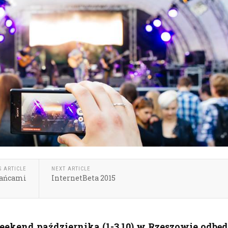
S ARTICLE
NEXT ARTICLE
kańcami
InternetBeta 2015
ekend października (1-3.10) w Rzeszowie odbęd