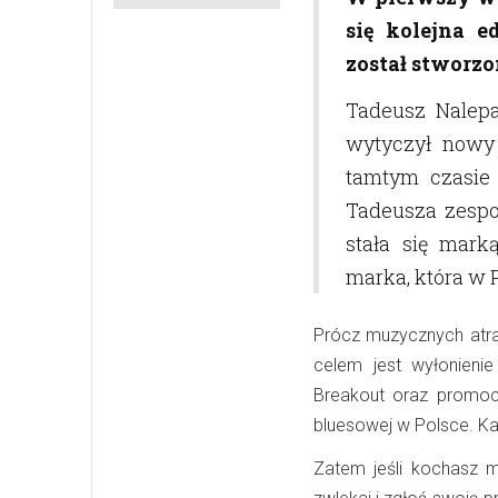
się kolejna e
został stworzo
Tadeusz Nalepa
wytyczył nowy
tamtym czasie 
Tadeusza zespoł
stała się mark
marka, która w 
Prócz muzycznych atra
celem jest wyłonieni
Breakout oraz promoc
bluesowej w Polsce. Ka
Zatem jeśli kochasz m