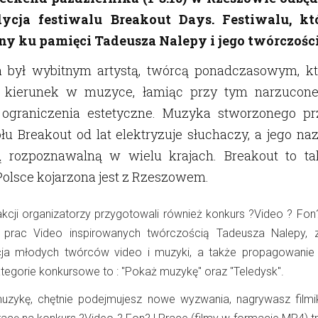
dycja festiwalu Breakout Days. Festiwalu, kt
ny ku pamięci Tadeusza Nalepy i jego twórczości
 był wybitnym artystą, twórcą ponadczasowym, kt
 kierunek w muzyce, łamiąc przy tym narzucon
ograniczenia estetyczne. Muzyka stworzonego pr
u Breakout od lat elektryzuje słuchaczy, a jego na
ą rozpoznawalną w wielu krajach. Breakout to ta
Polsce kojarzona jest z Rzeszowem.
kcji organizatorzy przygotowali również konkurs ?Video ? Fon
e prac Video inspirowanych twórczością Tadeusza Nalepy, 
ja młodych twórców video i muzyki, a także propagowanie
tegorie konkursowe to : "Pokaż muzykę" oraz "Teledysk".
uzykę, chętnie podejmujesz nowe wyzwania, nagrywasz filmik