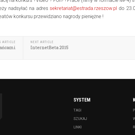
pracę na konkurs ?Video ? Fon? ! Prace (filmy w formacie MP4) 
ależy nadsyłać na adres
sekretariat@estrada.rzeszow.pl
do 23.0
reatów konkursu przewidziano nagrody pieniężne !
S ARTICLE
NEXT ARTICLE
kańcami
InternetBeta 2015
SYSTEM
TAGI
P
SZUKAJ
LINKI