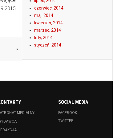
trwające
lipiec, 2014
9.2015
czerwiec, 2014
maj, 2014
kwiecień, 2014
marzec, 2014
luty, 2014
styczeń, 2014
KONTAKTY
SOCIAL MEDIA
ATRONAT MEDIALNY
FACEBOOK
TWITTER
WYDAWCA
REDAKCJA