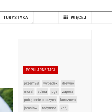
TURYSTYKA
WIĘCEJ
POPULARNE TAGI
przemyśl
wypadek
drewno
mural
solina
pge
zapora
potrącenie pieszych
korczowa
jarosław
radymno
koń,