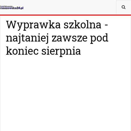
JESTEŚ TUTAJ:
MAGAZYN
CZY WIESZ, ŻE...
Wyprawka szkolna -
najtaniej zawsze pod
koniec sierpnia