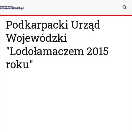
JESTEŚ TUTAJ:
WIADOMOŚCI
RZESZÓW
Podkarpacki Urząd
Wojewódzki
"Lodołamaczem 2015
roku"