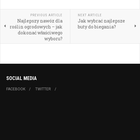
PREVIOUS ARTICLE
NEXT ARTICLE
Najlepszy nawóz dla
Jak wybrać najlepsze
roślin ogrodowych – jak
buty do biegania?
dokonać właściwego
wyboru?
SOCIAL MEDIA
FACEBOOK
TWITTER