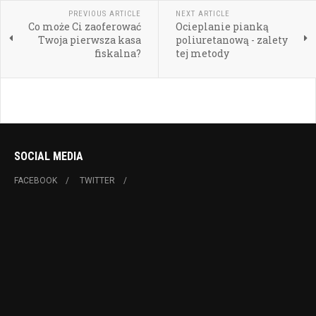
PREVIOUS ARTICLE
NEXT ARTICLE
Co może Ci zaoferować
Ocieplanie pianką
Twoja pierwsza kasa
poliuretanową - zalety
fiskalna?
tej metody
SOCIAL MEDIA
FACEBOOK
TWITTER