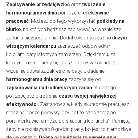
Zapisywanie przedsięwzięć
oraz
tworzenie
harmonogramów dnia
pomoże ci
efektywnie
pracować
. Możesz do tego wykorzystać
podkłady na
biurko
, na których będziesz zapisywać najważniejsze
zadania bieżącego dnia. Dodatkowo możesz na
dużym
wiszącym kalendarzu
zaznaczać odpowiednimi
kolorami daty istotnych zamierzeń. Dzięki temu, za
każdym razem, kiedy będziesz patrzył w kalendarz,
wizualnie utrwalisz zakreślone daty. Układanie
harmonogramu dnia pracy
zaczyna się od
zaplanowania najtrudniejszych zadań
. A do tego
potrzebujesz określenia
czasu twojej największej
efektywności.
Zastanów się, kiedy skutecznie pracujesz i
masz najlepsze pomysły, czy jest to czas zaraz po
porannej kawie, a może po śniadaniu lub lunchu? Pamiętaj,
żeby nie rozpisywać 8 godzin pracy, bo jest to niemożliwe
do wykonania.
Dobra organizacja to wypełnienie