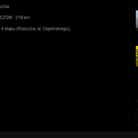
eszów
ZESZÓW - 218 km
4 etapu (Rzeszów, al. Cieplińskiego),