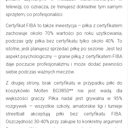
telewizji, co oznacza, że trenujesz dokładnie tym samym
sprzętem, co profesjonaliści.
Certyfikat FIBA to także inwestycja — piłka z certyfikatem
zachowuje około 70% wartości po roku użytkowania,
podczas gdy piłka bez certyfikatu tylko około 40%. To
istotne, jeśli planujesz sprzedać piłkę po sezonie. Jest też
aspekt psychologiczny — granie piłką z certyfikatem FIBA
daje poczucie profesjonalizmu i może dodać pewności
siebie podczas ważnych meczów.
Z drugiej strony, brak certyfikatu w przypadku piłki do
koszykówki Molten BG3850** nie jest wadą dla
większości graczy. Piłka nadal jest grywalna w 95%
rozgrywek — wszystkie szkoły, amatorskie ligi i turnieje
streetball akceptują piłki bez certyfikatu FIBA.
Oszczędność 30-40% przy zakupie to konkretny argument