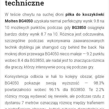
techniczne
W teście chwytu na suchej dłoni
piłka do koszykówki
Molten BG4050
uzyskała niemal perfekcyjny wynik 9.8 na
10 możliwych punktów, podczas gdy
BG3850
osiągnęła
bardzo dobry wynik 8.7 na 10. Różnica jest odczuwalna,
szczególnie podczas wykonywania zaawansowanych
technik dryblingu jak shamgod czy behind the back. Na
mokrej dłoni przewaga BG4050 nieco maleje — 9.2 punktu
wobec 8.4 dla BG3850, ale nadal jest to znacząca różnica
dla graczy, którzy intensywnie pocą się podczas gry.
Konsystencja odbicia w hali to kolejny obszar, gdzie
BG4050 pokazuje swoją wyższość — 98.3%
powtarzalności wobec 96.1% dla BG3850. Te 2.2%
różnicy mogą wydawać się niewiele, ale podczas rzutu z
dystansu 7 metrów oznaczają różnicę między trafieniem