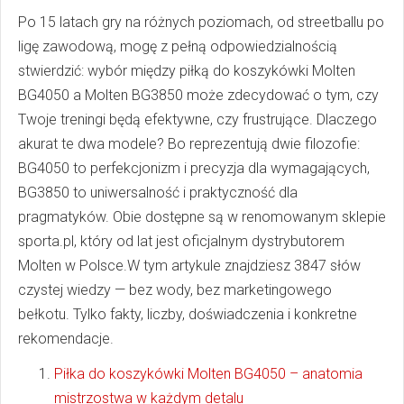
Po 15 latach gry na różnych poziomach, od streetballu po
ligę zawodową, mogę z pełną odpowiedzialnością
stwierdzić: wybór między piłką do koszykówki Molten
BG4050 a Molten BG3850 może zdecydować o tym, czy
Twoje treningi będą efektywne, czy frustrujące. Dlaczego
akurat te dwa modele? Bo reprezentują dwie filozofie:
BG4050 to perfekcjonizm i precyzja dla wymagających,
BG3850 to uniwersalność i praktyczność dla
pragmatyków. Obie dostępne są w renomowanym sklepie
sporta.pl, który od lat jest oficjalnym dystrybutorem
Molten w Polsce.W tym artykule znajdziesz 3847 słów
czystej wiedzy — bez wody, bez marketingowego
bełkotu. Tylko fakty, liczby, doświadczenia i konkretne
rekomendacje.
Piłka do koszykówki Molten BG4050 – anatomia
mistrzostwa w każdym detalu