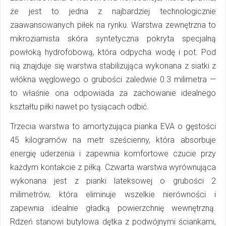
że jest to jedna z najbardziej technologicznie
zaawansowanych piłek na rynku. Warstwa zewnętrzna to
mikroziarnista skóra syntetyczna pokryta specjalną
powłoką hydrofobową, która odpycha wodę i pot. Pod
nią znajduje się warstwa stabilizująca wykonana z siatki z
włókna węglowego o grubości zaledwie 0.3 milimetra —
to właśnie ona odpowiada za zachowanie idealnego
kształtu piłki nawet po tysiącach odbić.
Trzecia warstwa to amortyzująca pianka EVA o gęstości
45 kilogramów na metr sześcienny, która absorbuje
energię uderzenia i zapewnia komfortowe czucie przy
każdym kontakcie z piłką. Czwarta warstwa wyrównująca
wykonana jest z pianki lateksowej o grubości 2
milimetrów, która eliminuje wszelkie nierówności i
zapewnia idealnie gładką powierzchnię wewnętrzną.
Rdzeń stanowi butylowa dętka z podwójnymi ściankami,