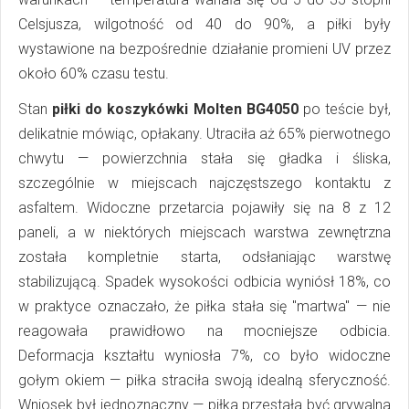
Celsjusza, wilgotność od 40 do 90%, a piłki były
wystawione na bezpośrednie działanie promieni UV przez
około 60% czasu testu.
Stan
piłki do koszykówki Molten BG4050
po teście był,
delikatnie mówiąc, opłakany. Utraciła aż 65% pierwotnego
chwytu — powierzchnia stała się gładka i śliska,
szczególnie w miejscach najczęstszego kontaktu z
asfaltem. Widoczne przetarcia pojawiły się na 8 z 12
paneli, a w niektórych miejscach warstwa zewnętrzna
została kompletnie starta, odsłaniając warstwę
stabilizującą. Spadek wysokości odbicia wyniósł 18%, co
w praktyce oznaczało, że piłka stała się "martwa" — nie
reagowała prawidłowo na mocniejsze odbicia.
Deformacja kształtu wyniosła 7%, co było widoczne
gołym okiem — piłka straciła swoją idealną sferyczność.
Wniosek był jednoznaczny — piłka przestała być grywalna