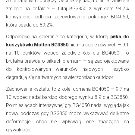
a nietrafieniem obręczy. Jednak sytuacja diametralnie się
zmienia na asfalcie — tutaj BG3850 z wynikiem 94.7%
konsystencji odbicia zdecydowanie pokonuje BG4050,
która spada do 89.2%.
Odporność na ścieranie to kategoria, w której
piłka do
koszykówki Molten BG3850
nie ma sobie równych — 9.1
na 10 punktów wobec zaledwie 6.5 dla BG4050. To
brutalna prawda o piłkach premium — są zaprojektowane
do kontrolowanych warunków halowych i szybko
degradują się na twardych nawierzchniach outdoor.
Zachowanie kształtu to z kolei domena BG4050 — 9.7 na
10 wobec nadal bardzo dobrego wyniku 8.9 dla BG3850.
Po miesiącach intensywnej gry BG4050 nadal wygląda jak
nowa, podczas gdy BG3850 może wykazywać delikatne
deformacje, choć nie wpływają one znacząco na
grywalność.