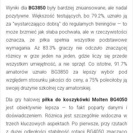
Wyniki dla
BG3850
były bardziej zniuansowane, ale nadal
pozytywne. Większość testujących, bo 79.2%, uznało ją
za "wystarczająco dobrą" do regularnych treningów — to
może brzmieć jak słaba pochwała, ale w rzeczywistości
oznacza, że piłka spełnia wszystkie podstawowe
wymagania. Aż 83.3% graczy nie odczuło znaczącej
różnicy w grze jeden na jeden, gdzie liczy się przede
wszystkim umiejętność, a nie sprzęt. Co istotne, 91.7%
amatorów uznało BG3850 za lepszy wybór pod
względem stosunku jakości do ceny, a 75% poleciłoby ją
swojej drużynie szkolnej czy amatorskiej.
Dla gry halowej
piłka do koszykówki Molten BG4050
jest obiektywnie lepsza — to fakt poparty danymi i
doświadczeniem. Różnica jest szczególnie widoczna w
trzech kluczowych aspektach. Po pierwsze, przy rzutach
z dużej odległości stabilność rotacji BG4050 znacząco