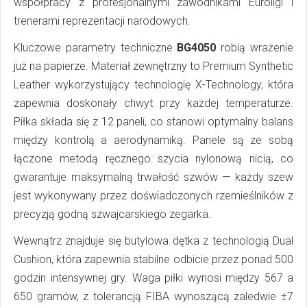
współpracy z profesjonalnymi zawodnikami Euroligi i
trenerami reprezentacji narodowych.
Kluczowe parametry techniczne
BG4050
robią wrażenie
już na papierze. Materiał zewnętrzny to Premium Synthetic
Leather wykorzystujący technologię X-Technology, która
zapewnia doskonały chwyt przy każdej temperaturze.
Piłka składa się z 12 paneli, co stanowi optymalny balans
między kontrolą a aerodynamiką. Panele są ze sobą
łączone metodą ręcznego szycia nylonową nicią, co
gwarantuje maksymalną trwałość szwów — każdy szew
jest wykonywany przez doświadczonych rzemieślników z
precyzją godną szwajcarskiego zegarka.
Wewnątrz znajduje się butylowa dętka z technologią Dual
Cushion, która zapewnia stabilne odbicie przez ponad 500
godzin intensywnej gry. Waga piłki wynosi między 567 a
650 gramów, z tolerancją FIBA wynoszącą zaledwie ±7