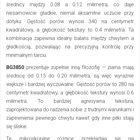
średnicy między 0.08 a 0.12 milimetra, co daje
niesamowicie gładkie, niemal aksamitne uczucie przy
dotyku. Gęstość porów wynosi 340 na centymetr
kwadratowy, a głębokość tekstury to 0.4 milimetra. Ta
kombinacja zapewnia idealny balans między chwytem a
gładkością, pozwalając na precyzyjną kontrolę przy
minimalnym tarciu.
BG3850
prezentuje zupełnie inną filozofię — ziarna mają
średnicę od 0.15 do 0.20 milimetra, są więc wyraźnie
większe i bardziej wyczuwalne. Gęstość porów to 280 na
centymetr kwadratowy, a głębokość tekstury wynosi 0.6
milimetra. To bardziej agresywna tekstura,
zaprojektowana do radzenia sobie z trudnymi warunkami i
zapewnienia pewnego chwytu nawet gdy inne piłki stają
się śliskie.
Te mikroskopijne różnice przekładają się na