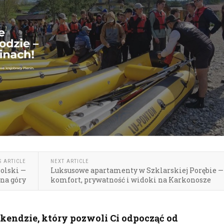
S ARTICLE
NEXT ARTICLE
olski —
Luksusowe apartamenty w Szklarskiej Porębie —
na góry
komfort, prywatność i widoki na Karkonosze
kendzie, który pozwoli Ci odpocząć od