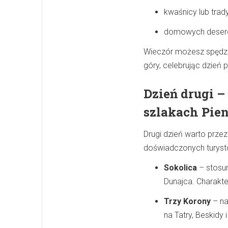
kwaśnicy lub trad
domowych deserów
Wieczór możesz spędzić
góry, celebrując dzień 
Dzień drugi –
szlakach Pie
Drugi dzień warto przez
doświadczonych turystów
Sokolica
– stosun
Dunajca. Charakte
Trzy Korony
– na
na Tatry, Beskidy 