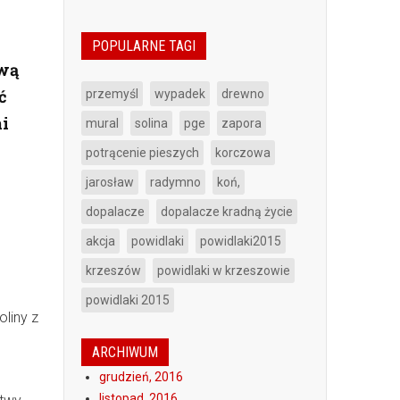
POPULARNE TAGI
ową
ć
przemyśl
wypadek
drewno
i
mural
solina
pge
zapora
potrącenie pieszych
korczowa
jarosław
radymno
koń,
dopalacze
dopalacze kradną życie
akcja
powidlaki
powidlaki2015
krzeszów
powidlaki w krzeszowie
powidlaki 2015
oliny z
c
ARCHIWUM
grudzień, 2016
listopad, 2016