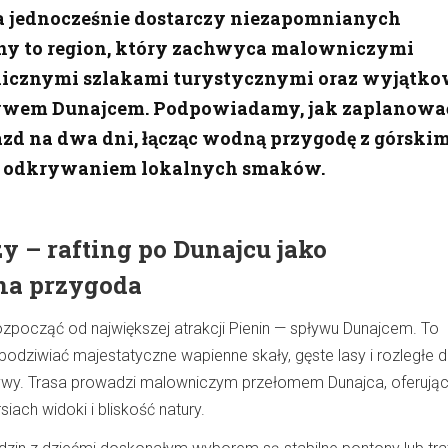
 a jednocześnie dostarczy niezapomnianych
ny to region, który zachwyca malowniczymi
 licznymi szlakami turystycznymi oraz wyjątk
ływem Dunajcem. Podpowiadamy, jak zaplanowa
d na dwa dni, łącząc wodną przygodę z górskim
 odkrywaniem lokalnych smaków.
y – rafting po Dunajcu jako
na przygoda
ozpocząć od największej atrakcji Pienin — spływu Dunajcem. To
odziwiać majestatyczne wapienne skały, gęste lasy i rozległe d
tywy. Trasa prowadzi malowniczym przełomem Dunajca, oferują
iach widoki i bliskość natury.