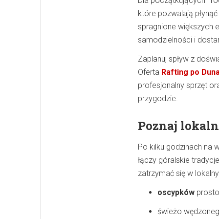
Dla początkujących i r
które pozwalają płynąć
spragnione większych 
samodzielności i dostar
Zaplanuj spływ z doświ
Oferta
Rafting po Dun
profesjonalny sprzęt or
przygodzie.
Poznaj lokaln
Po kilku godzinach na w
łączy góralskie trady
zatrzymać się w lokaln
oscypków
prosto
świeżo wędzonego