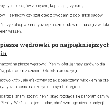
ycyjnych pierogów z mięsem, kapustą i grzybami,
 — serników czy szarlotek z owocami z pobliskich sadów.
 przy kolacji w klimatycznej karczmie lub w restauracji z widok
pełen wrażeń.
 piesze wędrówki po najpiękniejszyc
nin
naczyć na piesze wędrówki. Pieniny oferują trasy zarówno dla
, jak i rodzin z dziećmi. Oto kilka propozycji:
kowo krótki, ale efektowny szlak z bajecznym widokiem na pr
rystyczna sosna na szczycie to symbol regionu.
jbardziej znany szczyt Pienin, skąd rozciąga się panoramiczny 
i Pieniny. Wejście nie jest trudne, choć wymaga nieco kondycji.