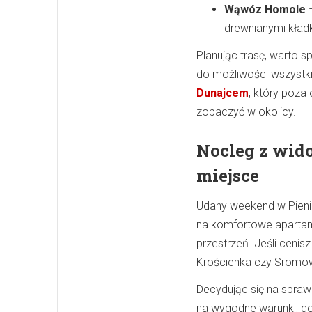
Wąwóz Homole
–
drewnianymi kład
Planując trasę, warto 
do możliwości wszystk
Dunajcem
, który poz
zobaczyć w okolicy.
Nocleg z wid
miejsce
Udany weekend w Pieni
na komfortowe apartame
przestrzeń. Jeśli ceni
Krościenka czy Sromowie
Decydując się na spraw
na wygodne warunki, do