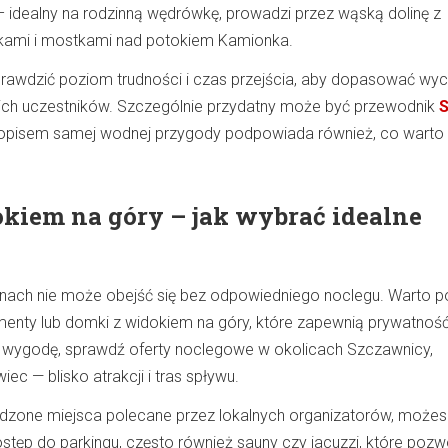
 idealny na rodzinną wędrówkę, prowadzi przez wąską dolinę z
kami i mostkami nad potokiem Kamionka.
sprawdzić poziom trudności i czas przejścia, aby dopasować wy
ich uczestników. Szczególnie przydatny może być przewodnik
S
a opisem samej wodnej przygody podpowiada również, co warto
okiem na góry – jak wybrać idealne
nach nie może obejść się bez odpowiedniego noclegu. Warto p
nty lub domki z widokiem na góry, które zapewnią prywatność
sz wygodę, sprawdź oferty noclegowe w okolicach Szczawnicy,
c — blisko atrakcji i tras spływu.
dzone miejsca polecane przez lokalnych organizatorów, możesz
stęp do parkingu, często również sauny czy jacuzzi, które pozw