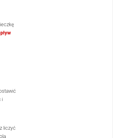
cieczkę
pływ
ostawić
 i
 liczyć
olą