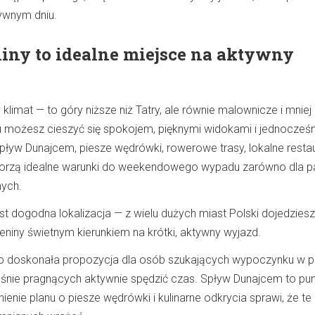
ywnym dniu.
iny to idealne miejsce na aktywny
klimat — to góry niższe niż Tatry, ale równie malownicze i mniej
u możesz cieszyć się spokojem, pięknymi widokami i jednocześn
pływ Dunajcem, piesze wędrówki, rowerowe trasy, lokalne restau
orzą idealne warunki do weekendowego wypadu zarówno dla pa
mych.
 dogodna lokalizacja — z wielu dużych miast Polski dojedziesz
Pieniny świetnym kierunkiem na krótki, aktywny wyjazd.
o doskonała propozycja dla osób szukających wypoczynku w 
eśnie pragnących aktywnie spędzić czas. Spływ Dunajcem to pu
enie planu o piesze wędrówki i kulinarne odkrycia sprawi, że t