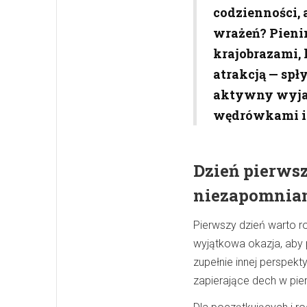
codzienności,
wrażeń? Pieni
krajobrazami,
atrakcją — sp
aktywny wyjaz
wędrówkami i
Dzień pierwsz
niezapomnia
Pierwszy dzień warto r
wyjątkowa okazja, aby p
zupełnie innej perspek
zapierające dech w piers