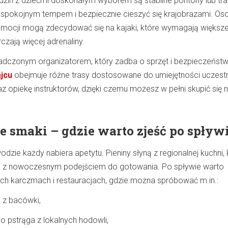
odzin z dziećmi doskonałym wyborem są stabilne pontony lub tra
 spokojnym tempem i bezpiecznie cieszyć się krajobrazami. Os
emocji mogą zdecydować się na kajaki, które wymagają większe
czają więcej adrenaliny.
adczonym organizatorem, który zadba o sprzęt i bezpieczeńst
ajcu
obejmuje różne trasy dostosowane do umiejętności uczest
az opiekę instruktorów, dzięki czemu możesz w pełni skupić się 
e smaki – gdzie warto zjeść po spływ
odzie każdy nabiera apetytu. Pieniny słyną z regionalnej kuchni, 
cje z nowoczesnym podejściem do gotowania. Po spływie warto
ych karczmach i restauracjach, gdzie można spróbować m.in.:
 z bacówki,
 pstrąga z lokalnych hodowli,