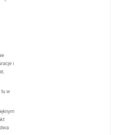
ie
racje i
r,
 tu w
pięknym
nkt
e dwa