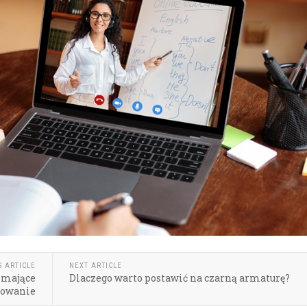
S ARTICLE
NEXT ARTICLE
 mające
Dlaczego warto postawić na czarną armaturę?
bowanie