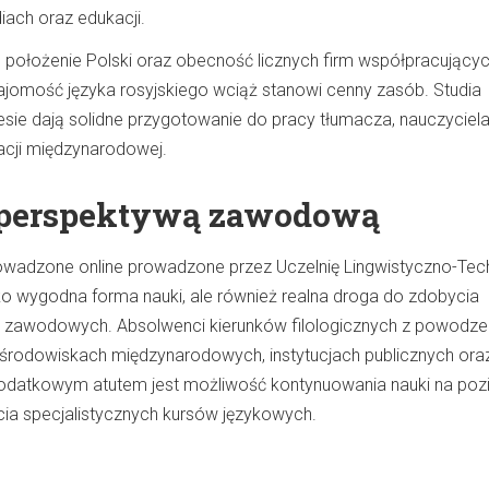
iach oraz edukacji.
e położenie Polski oraz obecność licznych firm współpracującyc
ajomość języka rosyjskiego wciąż stanowi cenny zasób. Studia
resie dają solidne przygotowanie do pracy tłumacza, nauczyciel
kacji międzynarodowej.
 perspektywą zawodową
rowadzone online prowadzone przez Uczelnię Lingwistyczno-Tec
lko wygodna forma nauki, ale również realna droga do zdobycia
ji zawodowych. Absolwenci kierunków filologicznych z powodz
w środowiskach międzynarodowych, instytucjach publicznych ora
odatkowym atutem jest możliwość kontynuowania nauki na poz
cia specjalistycznych kursów językowych.