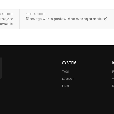
S ARTICLE
NEXT ARTICLE
 mające
Dlaczego warto postawić na czarną armaturę?
bowanie
SYSTEM
TAGI
P
SZUKAJ
LINKI