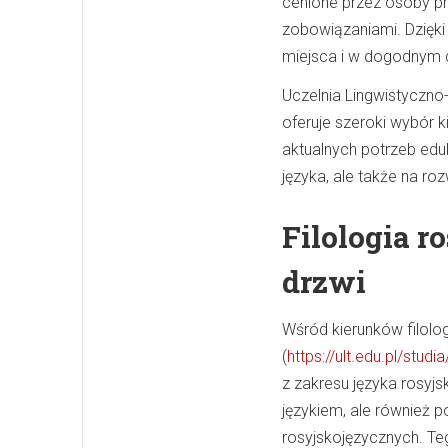
cenione przez osoby pr
zobowiązaniami. Dzięki
miejsca i w dogodnym d
Uczelnia Lingwistyczno-
oferuje szeroki wybór 
aktualnych potrzeb edu
języka, ale także na ro
Filologia r
drzwi
Wśród kierunków filolo
(
https://ult.edu.pl/studi
z zakresu języka rosyjs
językiem, ale również po
rosyjskojęzycznych. Te