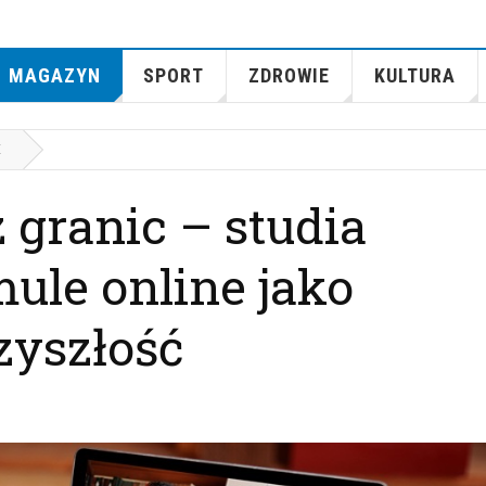
MAGAZYN
SPORT
ZDROWIE
KULTURA
E
 granic – studia
ule online jako
zyszłość