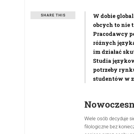
W dobie globa
SHARE THIS
obcych to nie t
Pracodawcy po
różnych język
im działać sk
Studia języko
potrzeby rynk
studentów w za
Nowoczesna
Wiele osób decyduje si
filologiczne bez koniec