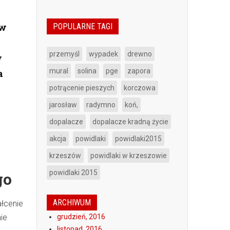
ów
POPULARNE TAGI
przemyśl
wypadek
drewno
w
mural
solina
pge
zapora
a
potrącenie pieszych
korczowa
jarosław
radymno
koń,
dopalacze
dopalacze kradną życie
akcja
powidlaki
powidlaki2015
krzeszów
powidlaki w krzeszowie
powidlaki 2015
go
ARCHIWUM
ałcenie
ie
grudzień, 2016
listopad, 2016