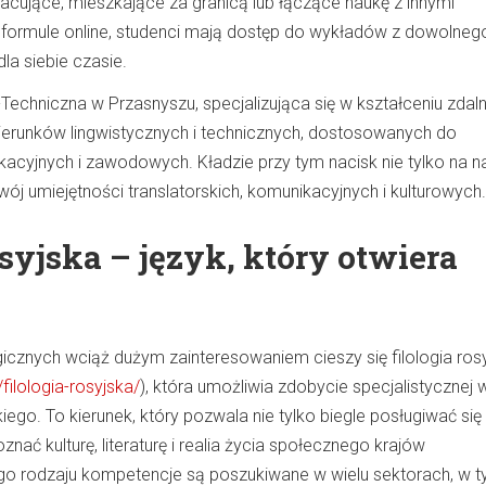
acujące, mieszkające za granicą lub łączące naukę z innymi
 formule online, studenci mają dostęp do wykładów z dowolneg
la siebie czasie.
Techniczna w Przasnyszu, specjalizująca się w kształceniu zdal
kierunków lingwistycznych i technicznych, dostosowanych do
kacyjnych i zawodowych. Kładzie przy tym nacisk nie tylko na n
zwój umiejętności translatorskich, komunikacyjnych i kulturowych.
osyjska – język, który otwiera
gicznych wciąż dużym zainteresowaniem cieszy się filologia ros
a/filologia-rosyjska/
), która umożliwia zdobycie specjalistycznej 
kiego. To kierunek, który pozwala nie tylko biegle posługiwać się
znać kulturę, literaturę i realia życia społecznego krajów
go rodzaju kompetencje są poszukiwane w wielu sektorach, w 