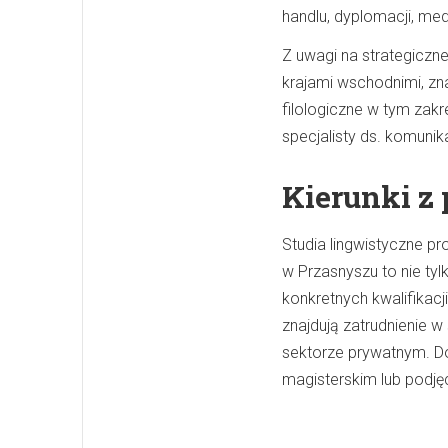
handlu, dyplomacji, med
Z uwagi na strategiczn
krajami wschodnimi, zn
filologiczne w tym zak
specjalisty ds. komuni
Kierunki z
Studia lingwistyczne p
w Przasnyszu to nie ty
konkretnych kwalifikac
znajdują zatrudnienie 
sektorze prywatnym. D
magisterskim lub podję