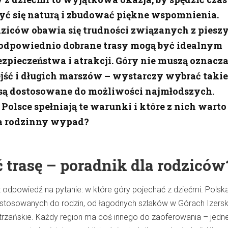
yć się naturą i zbudować piękne wspomnienia.
dziców obawia się trudności związanych z piesz
dpowiednio dobrane trasy mogą być idealnym
zpieczeństwa i atrakcji. Góry nie muszą oznacz
jść i długich marszów – wystarczy wybrać takie
e są dostosowane do możliwości najmłodszych.
 Polsce spełniają te warunki i które z nich warto
a rodzinny wypad?
 trasę – poradnik dla rodziców
 odpowiedź na pytanie: w które góry pojechać z dziećmi. Pols
ostosowanych do rodzin, od łagodnych szlaków w Górach Izersk
tatrzańskie. Każdy region ma coś innego do zaoferowania – jedn