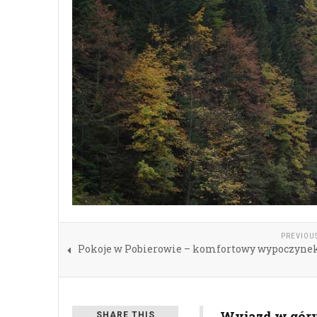
PREVIOU
Pokoje w Pobierowie – komfortowy wypoczynek
Wyjazd w góry 
SHARE THIS