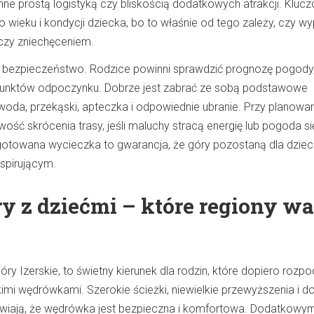
nne prostą logistyką czy bliskością dodatkowych atrakcji. Kluc
do wieku i kondycji dziecka, bo to właśnie od tego zależy, czy w
czy zniechęceniem.
bezpieczeństwo. Rodzice powinni sprawdzić prognozę pogody,
punktów odpoczynku. Dobrze jest zabrać ze sobą podstawowe
 woda, przekąski, apteczka i odpowiednie ubranie. Przy planowan
ość skrócenia trasy, jeśli maluchy stracą energię lub pogoda si
otowana wycieczka to gwarancja, że góry pozostaną dla dziec
spirującym.
y z dziećmi – które regiony wa
óry Izerskie, to świetny kierunek dla rodzin, które dopiero rozp
imi wędrówkami. Szerokie ścieżki, niewielkie przewyższenia i d
wiają, że wędrówka jest bezpieczna i komfortowa. Dodatkowy