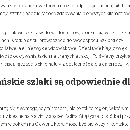
rzyjazne rodzinom, w których można odpocząć i nabrać sił. To m
 mają szansę poczuć radość zdobywania pierwszych kilometrów
rują malownicze trasy do wodospadów, które robią wrażenie z
eciach. Krótkie szlaki prowadzące do Wodospadu Szklarki czy
o łatwe, ale i niezwykle widowiskowe. Dzieci uwielbiają dźwięk
wość odkrywania takich naturalnych atrakcji. To świetny przykł
iejsca łączące piękno natury z dostępnością dla całej rodziny.
ańskie szlaki są odpowiednie d
arzą się z wymagającymi trasami, ale to także region, w którym
iny idealne na rodzinny spacer. Dolina Strążyska to krótka i pr
nym widokiem na Giewont, która może być pierwszym kontakt