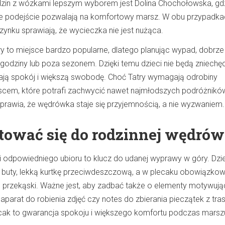
rodzin z wózkami lepszym wyborem jest Dolina Chochołowska, gd
ne podejście pozwalają na komfortowy marsz. W obu przypadka
zynku sprawiają, że wycieczka nie jest nużąca.
y to miejsce bardzo popularne, dlatego planując wypad, dobrze 
godziny lub poza sezonem. Dzięki temu dzieci nie będą zniech
ają spokój i większą swobodę. Choć Tatry wymagają odrobiny
scem, które potrafi zachwycić nawet najmłodszych podróżnikó
prawia, że wędrówka staje się przyjemnością, a nie wyzwaniem.
tować się do rodzinnej wędrów
i odpowiedniego ubioru to klucz do udanej wyprawy w góry. Dzi
buty, lekką kurtkę przeciwdeszczową, a w plecaku obowiązko
e przekąski. Ważne jest, aby zadbać także o elementy motywuj
 aparat do robienia zdjęć czy notes do zbierania pieczątek z tras
ak to gwarancja spokoju i większego komfortu podczas marsz