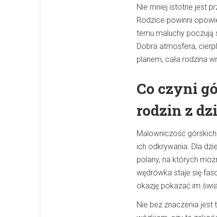
Nie mniej istotne jest 
Rodzice powinni opowied
temu maluchy poczują s
Dobra atmosfera, cierpl
planem, cała rodzina w
Co czyni g
rodzin z dz
Malowniczość górskich 
ich odkrywania. Dla dzi
polany, na których możn
wędrówka staje się fasc
okazję pokazać im świat
Nie bez znaczenia jest 