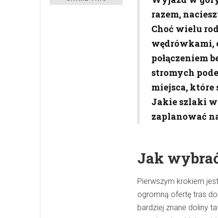
razem, naciesz
Choć wielu ro
wędrówkami, o
połączeniem be
stromych pode
miejsca, któr
Jakie szlaki w
zaplanować n
Jak wybrać
Pierwszym krokiem jest
ogromną ofertę tras d
bardziej znane doliny 