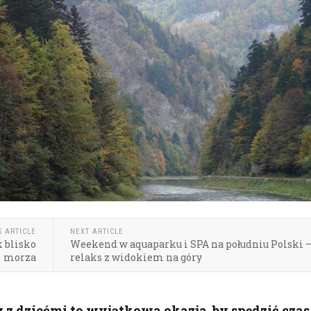
S ARTICLE
NEXT ARTICLE
 blisko
Weekend w aquaparku i SPA na południu Polski 
morza
relaks z widokiem na góry
z dziećmi to wyjątkowa okazja, by spędzić czas