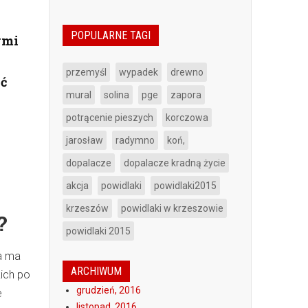
POPULARNE TAGI
ymi
przemyśl
wypadek
drewno
ać
mural
solina
pge
zapora
potrącenie pieszych
korczowa
jarosław
radymno
koń,
dopalacze
dopalacze kradną życie
akcja
powidlaki
powidlaki2015
krzeszów
powidlaki w krzeszowie
?
powidlaki 2015
ka ma
ARCHIWUM
ich po
grudzień, 2016
e
listopad, 2016