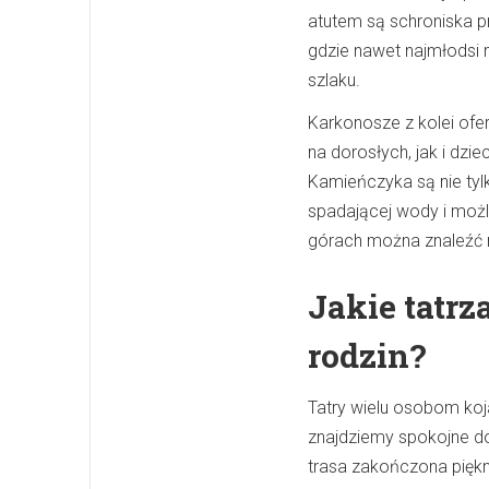
atutem są schroniska p
gdzie nawet najmłodsi
szlaku.
Karkonosze z kolei ofe
na dorosłych, jak i dzi
Kamieńczyka są nie tylk
spadającej wody i możli
górach można znaleźć m
Jakie tatrz
rodzin?
Tatry wielu osobom koj
znajdziemy spokojne dol
trasa zakończona pięk