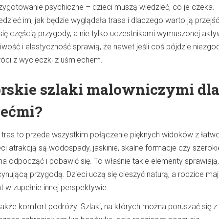
przygotowanie psychiczne – dzieci muszą wiedzieć, co je czeka.
zieć im, jak będzie wyglądała trasa i dlaczego warto ją przejść.
ię częścią przygody, a nie tylko uczestnikami wymuszonej akty
iwość i elastyczność sprawią, że nawet jeśli coś pójdzie niezgod
róci z wycieczki z uśmiechem.
órskie szlaki malowniczymi dl
iećmi?
tras to przede wszystkim połączenie pięknych widoków z łatw
eci atrakcją są wodospady, jaskinie, skalne formacje czy szeroki
a odpocząć i pobawić się. To właśnie takie elementy sprawiają,
ynującą przygodą. Dzieci uczą się cieszyć naturą, a rodzice ma
 w zupełnie innej perspektywie.
także komfort podróży. Szlaki, na których można poruszać się z