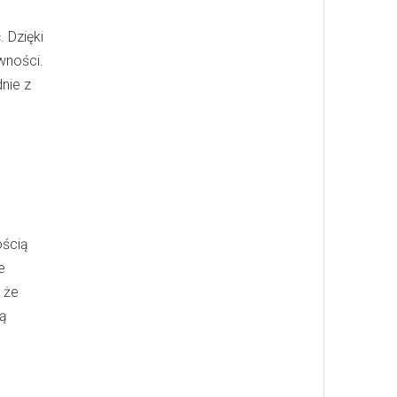
 Dzięki
wności.
nie z
a
ością
e
 że
ją