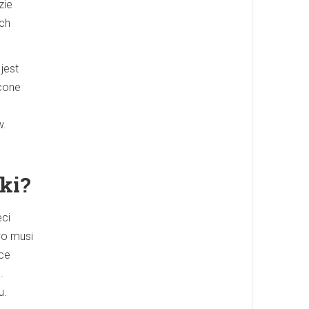
zie
ch
jest
ęcone
w.
ki?
eci
wo musi
ące
.
u.