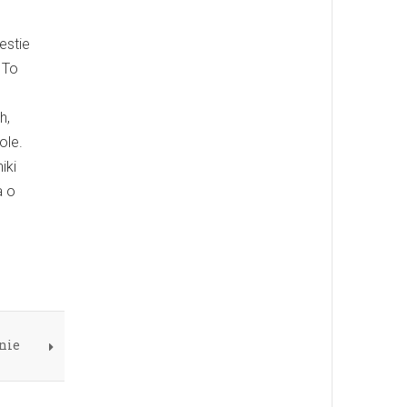
estie
 To
h,
ole.
iki
a o
nie