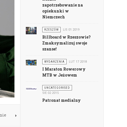
zapotrzebowanie na
opiekunki w
Niemczech
RZESZÓW
LIS 01 2019
Billboard w Rzeszowie?
Zmaksymalizuj swoje
szanse!
WYDARZENIA
LUT 17 2018
I Maraton Rowerowy
MTB w Jeżowem
UNCATEGORISED
SIE 02 2015
Patronat medialny
nie