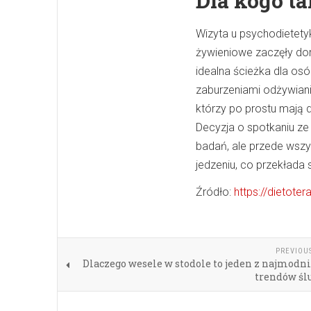
Dla kogo t
Wizyta u psychodietety
żywieniowe zaczęły dom
idealna ścieżka dla o
zaburzeniami odżywiani
którzy po prostu mają d
Decyzja o spotkaniu ze 
badań, ale przede wszy
jedzeniu, co przekłada
Źródło:
https://dietoter
PREVIOU
Dlaczego wesele w stodole to jeden z najmodn
trendów śl