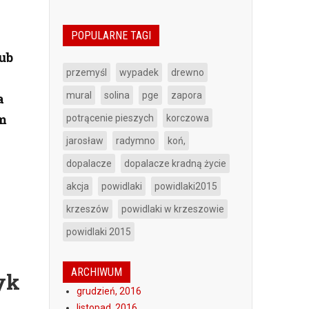
POPULARNE TAGI
ub
przemyśl
wypadek
drewno
mural
solina
pge
zapora
a
ym
potrącenie pieszych
korczowa
jarosław
radymno
koń,
dopalacze
dopalacze kradną życie
akcja
powidlaki
powidlaki2015
krzeszów
powidlaki w krzeszowie
powidlaki 2015
ARCHIWUM
yk
grudzień, 2016
listopad, 2016