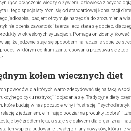
cynujące połączenie wiedzy o żywieniu człowieka z psychologi
yta u tego specjalisty różni się od standardowej konsultacji diet
ego jadłospisu, pacjent otrzymuje narzędzia do zrozumienia wł
k nie ocenia zawartości talerza, lecz stara się dociec, dlacze
produkty w określonych sytuacjach. Pomaga on zidentyfikować
wiają, że jedzenie staje się sposobem na radzenie sobie ze str
proces, w którym centrum zainteresowania przesuwa się z „co j
m”.
łędnym kołem wiecznych diet
ych powodów, dla których warto zdecydować się na taką współ
rukcyjnego cyklu restrykcji i objadania się. Tradycyjne diety częs
h, które budują w nas poczucie winy i frustrację. Psychodietetyk 
lację z jedzeniem, eliminując podział na produkty „dobre” i „złe
zestaje być źródłem lęku, a staje się paliwem dla organizmu i nat
ista ten wspiera budowanie trwałej zmiany nawyków, która nie w