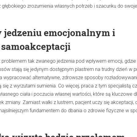
e z głębokiego zrozumienia własnych potrzeb i szacunku do swoj
 jedzeniu emocjonalnym i
samoakceptacji
 z problemem tak zwanego jedzenia pod wpływem emocji, gdzie
psów stają się jedynym dostępnym plastrem na trudny dzień w p
a wypracować alternatywne, zdrowsze sposoby rozładowywan
żą się z wyrzutami sumienia. Co więcej, praca z tym specjalistą c
łasnego ciała i poczucia własnej wartości, które są kluczowe d
k zmiany. Zamiast walki z lustrem, pacjent uczy się akceptacji, 
ę najsilniejszym fundamentem do dbania o zdrowie fizyczne w s