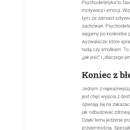
Psychodietetyka to fas
motywacji i emocji. Wiz
tym, że zamiast sztywn
zachowań. Psychodietety
sięgamy po konkretne 
wyzwalacze, które spra
nudą czy smutkiem. To 
„jak jeść” i „dlaczego je
Koniec z b
Jednym z najważniejsz
jest chęć wyjścia z dest
opierają się na zakazac
jak odbudować zdrową re
Dzięki temu jedzenie pr
przyjemnością. Specjal