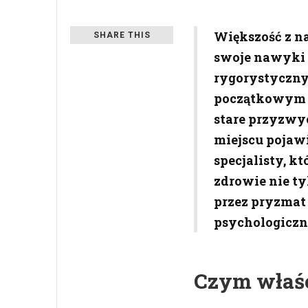
Większość z n
SHARE THIS
swoje nawyki 
rygorystyczny
początkowym e
stare przyzwyc
miejscu pojawi
specjalisty, k
zdrowie nie ty
przez pryzmat
psychologiczn
Czym właśc