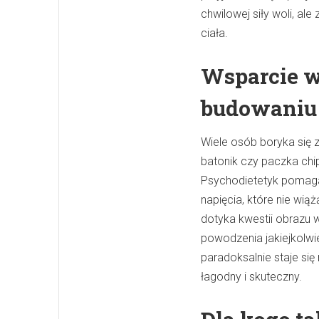
chwilowej siły woli, al
ciała.
Wsparcie w
budowaniu 
Wiele osób boryka się
batonik czy paczka chi
Psychodietetyk pomag
napięcia, które nie wią
dotyka kwestii obrazu w
powodzenia jakiejkolwie
paradoksalnie staje si
łagodny i skuteczny.