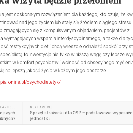
aka wizyta będzie przełomem
ka jest doskonałym rozwiązaniem dla każdego, kto czuje, że kw
inować nad jego życiem lub stały się źródłem ciągłego stresu.
sób zmagających się z kompulsywnym objadaniem, pacjentów z
a wymagających wsparcia interdyscyplinarnego, a także dla tyc
ość restrykcyjnych diet i chcą wreszcie odnaleźć spokój przy st
specjalistą to inwestycja nie tylko w niższą wagę czy lepsze wyn
stkim w komfort psychiczny i wolność od obsesyjnego myśleni
 się na lepszą jakość życia w każdym jego obszarze.
apia-online.pl/psychodietetyk/
S ARTICLE
NEXT ARTICLE
iejszych
Sprzęt strażacki dla OSP – podstawowe wyposaże
ubnych?
jednostki