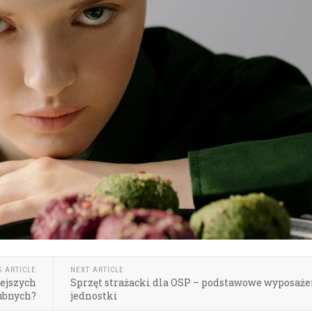
S ARTICLE
NEXT ARTICLE
iejszych
Sprzęt strażacki dla OSP – podstawowe wyposaże
ubnych?
jednostki