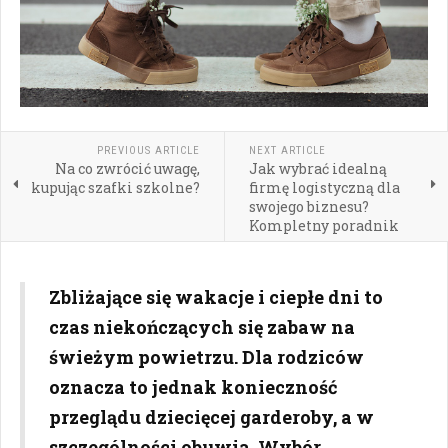
PREVIOUS ARTICLE
NEXT ARTICLE
Na co zwrócić uwagę,
Jak wybrać idealną
kupując szafki szkolne?
firmę logistyczną dla
swojego biznesu?
Kompletny poradnik
Zbliżające się wakacje i ciepłe dni to
czas niekończących się zabaw na
świeżym powietrzu. Dla rodziców
oznacza to jednak konieczność
przeglądu dziecięcej garderoby, a w
szczególności obuwia. Wybór