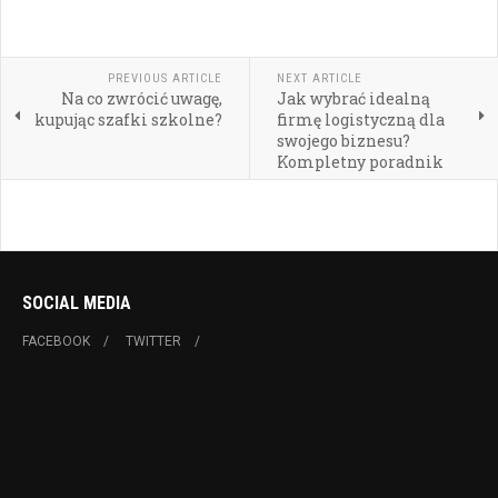
PREVIOUS ARTICLE
NEXT ARTICLE
Na co zwrócić uwagę,
Jak wybrać idealną
kupując szafki szkolne?
firmę logistyczną dla
swojego biznesu?
Kompletny poradnik
SOCIAL MEDIA
FACEBOOK
TWITTER