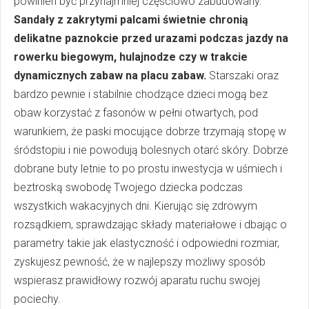
powinien być przynajmniej częściowo zabudowany.
Sandały z zakrytymi palcami świetnie chronią
delikatne paznokcie przed urazami podczas jazdy na
rowerku biegowym, hulajnodze czy w trakcie
dynamicznych zabaw na placu zabaw.
Starszaki oraz
bardzo pewnie i stabilnie chodzące dzieci mogą bez
obaw korzystać z fasonów w pełni otwartych, pod
warunkiem, że paski mocujące dobrze trzymają stopę w
śródstopiu i nie powodują bolesnych otarć skóry. Dobrze
dobrane buty letnie to po prostu inwestycja w uśmiech i
beztroską swobodę Twojego dziecka podczas
wszystkich wakacyjnych dni. Kierując się zdrowym
rozsądkiem, sprawdzając składy materiałowe i dbając o
parametry takie jak elastyczność i odpowiedni rozmiar,
zyskujesz pewność, że w najlepszy możliwy sposób
wspierasz prawidłowy rozwój aparatu ruchu swojej
pociechy.