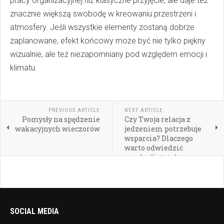
pracy organizacyjnej niż klasyczne przyjęcie, ale daje też
znacznie większą swobodę w kreowaniu przestrzeni i
atmosfery. Jeśli wszystkie elementy zostaną dobrze
zaplanowane, efekt końcowy może być nie tylko piękny
wizualnie, ale też niezapomniany pod względem emocji i
klimatu.
PREVIOUS ARTICLE
NEXT ARTICLE
Pomysły na spędzenie
Czy Twoja relacja z
wakacyjnych wieczorów
jedzeniem potrzebuje
wsparcia? Dlaczego
warto odwiedzić
psychodietetyka
SOCIAL MEDIA