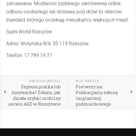
zamawiania. Możliwość szybkiego zamówienia online,
odbioru osobistego lub dostawy pod drzwi to obecnie
standard, którego oczekują mieszkańcy większych miast.
Sushi World Rzeszów
Adres: Wołyńska 8/4, 35-119 Rzeszów
Telefon: 17 789 19 77
PREVIOUS ARTICLE
NEXT ARTICLE
Zepsuta pralka lub
Pierwszy na
zmywarka? Zobacz, jak
Podkarpaciu zabieg
działa szybki mobilny
implantacji
serwis AGD w Rzeszowie
podmostkowego
kardiowertera-
defibrylatora EV-ICD