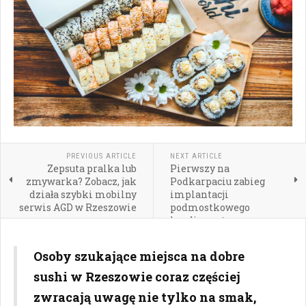
PREVIOUS ARTICLE
NEXT ARTICLE
Zepsuta pralka lub
Pierwszy na
zmywarka? Zobacz, jak
Podkarpaciu zabieg
działa szybki mobilny
implantacji
serwis AGD w Rzeszowie
podmostkowego
kardiowertera-
defibrylatora EV-ICD
Osoby szukające miejsca na dobre
sushi w Rzeszowie coraz częściej
zwracają uwagę nie tylko na smak,