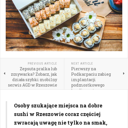
PREVIOUS ARTICLE
NEXT ARTICLE
Zepsuta pralka lub
Pierwszy na
zmywarka? Zobacz, jak
Podkarpaciu zabieg
działa szybki mobilny
implantacji
serwis AGD w Rzeszowie
podmostkowego
kardiowertera-
defibrylatora EV-ICD
Osoby szukające miejsca na dobre
sushi w Rzeszowie coraz częściej
zwracają uwagę nie tylko na smak,