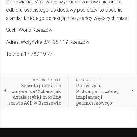
zamawiania. Możliwość szybkiego zamówienia online,
odbioru osobistego lub dostawy pod drzwi to obecnie
standard, którego oczekują mieszkańcy większych miast.
Sushi World Rzeszów
Adres: Wołyńska 8/4, 35-119 Rzeszów
Telefon: 17 789 19 77
PREVIOUS ARTICLE
NEXT ARTICLE
Zepsuta pralka lub
Pierwszy na
zmywarka? Zobacz, jak
Podkarpaciu zabieg
działa szybki mobilny
implantacji
serwis AGD w Rzeszowie
podmostkowego
kardiowertera-
defibrylatora EV-ICD