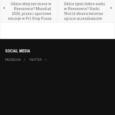
Gdzie obejrzeć mecz w
Gdzie zjeść dobre sushi
Rzeszowie? Mundial
w Rzeszowie? Sushi
2026, pizza i sportowe
World zbiera świetne
emocje w Pit Stop Pizza
opinie mieszkańców
SOCIAL MEDIA
FACEBOOK
TWITTER