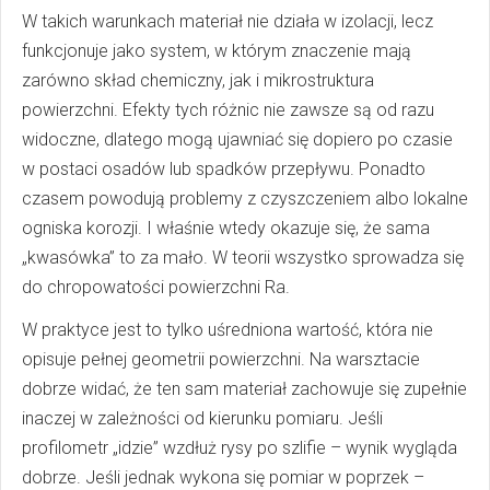
W takich warunkach materiał nie działa w izolacji, lecz
funkcjonuje jako system, w którym znaczenie mają
zarówno skład chemiczny, jak i mikrostruktura
powierzchni. Efekty tych różnic nie zawsze są od razu
widoczne, dlatego mogą ujawniać się dopiero po czasie
w postaci osadów lub spadków przepływu. Ponadto
czasem powodują problemy z czyszczeniem albo lokalne
ogniska korozji. I właśnie wtedy okazuje się, że sama
„kwasówka” to za mało. W teorii wszystko sprowadza się
do chropowatości powierzchni Ra.
W praktyce jest to tylko uśredniona wartość, która nie
opisuje pełnej geometrii powierzchni. Na warsztacie
dobrze widać, że ten sam materiał zachowuje się zupełnie
inaczej w zależności od kierunku pomiaru. Jeśli
profilometr „idzie” wzdłuż rysy po szlifie – wynik wygląda
dobrze. Jeśli jednak wykona się pomiar w poprzek –