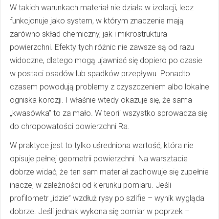
W takich warunkach materiał nie działa w izolacji, lecz
funkcjonuje jako system, w którym znaczenie mają
zarówno skład chemiczny, jak i mikrostruktura
powierzchni. Efekty tych różnic nie zawsze są od razu
widoczne, dlatego mogą ujawniać się dopiero po czasie
w postaci osadów lub spadków przepływu. Ponadto
czasem powodują problemy z czyszczeniem albo lokalne
ogniska korozji. I właśnie wtedy okazuje się, że sama
„kwasówka” to za mało. W teorii wszystko sprowadza się
do chropowatości powierzchni Ra.
W praktyce jest to tylko uśredniona wartość, która nie
opisuje pełnej geometrii powierzchni. Na warsztacie
dobrze widać, że ten sam materiał zachowuje się zupełnie
inaczej w zależności od kierunku pomiaru. Jeśli
profilometr „idzie” wzdłuż rysy po szlifie – wynik wygląda
dobrze. Jeśli jednak wykona się pomiar w poprzek –