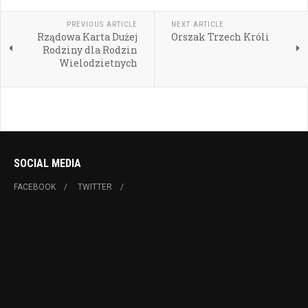
PREVIOUS ARTICLE
NEXT ARTICLE
Rządowa Karta Dużej
Orszak Trzech Króli
Rodziny dla Rodzin
Wielodzietnych
SOCIAL MEDIA
FACEBOOK
TWITTER