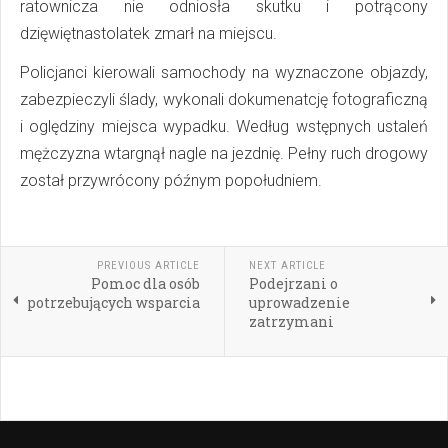
ratownicza nie odniosła skutku i potrącony
dzięwiętnastolatek zmarł na miejscu.
Policjanci kierowali samochody na wyznaczone objazdy,
zabezpieczyli ślady, wykonali dokumenatcję fotograficzną
i oględziny miejsca wypadku. Według wstępnych ustaleń
mężczyzna wtargnął nagle na jezdnię. Pełny ruch drogowy
został przywrócony późnym popołudniem.
PREVIOUS ARTICLE
NEXT ARTICLE
Pomoc dla osób
Podejrzani o
potrzebujących wsparcia
uprowadzenie
zatrzymani