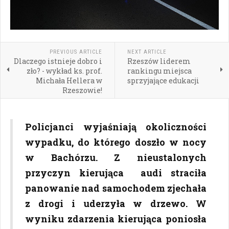
PREVIOUS ARTICLE
NEXT ARTICLE
Dlaczego istnieje dobro i
Rzeszów liderem
zło? - wykład ks. prof.
rankingu miejsca
Michała Hellera w
sprzyjające edukacji
Rzeszowie!
Policjanci wyjaśniają okoliczności
wypadku, do którego doszło w nocy
w Bachórzu. Z nieustalonych
przyczyn kierująca audi straciła
panowanie nad samochodem zjechała
z drogi i uderzyła w drzewo. W
wyniku zdarzenia kierująca poniosła