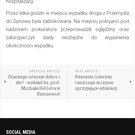
hospitalizacji.
Przez kilka godzin w miejscu wypadku droga z Przemyśla
do Dynowa była zablokowana. Na miejscu policjanci pod
nadzorem prokuratora przeprowadzili oględziny oraz
zabezpieczyli ślady niezbędne do wyjaśnienia
okoliczności wypadku.
PREVIOUS ARTICLE
NEXT ARTICLE
Dlaczego istnieje dobro i
Rzeszów liderem
zło? - wykład ks. prof.
rankingu miejsca
Michała Hellera w
sprzyjające edukacji
Rzeszowie!
SOCIAL MEDIA