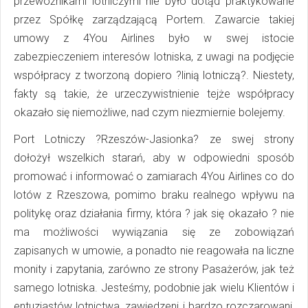
przewoźnikami lotniczymi nie było dotąd praktykowane
przez Spółkę zarządzającą Portem. Zawarcie takiej
umowy z 4You Airlines było w swej istocie
zabezpieczeniem interesów lotniska, z uwagi na podjęcie
współpracy z tworzoną dopiero ?linią lotniczą?. Niestety,
fakty są takie, że urzeczywistnienie tejże współpracy
okazało się niemożliwe, nad czym niezmiernie bolejemy.
Port Lotniczy ?Rzeszów-Jasionka? ze swej strony
dołożył wszelkich starań, aby w odpowiedni sposób
promować i informować o zamiarach 4You Airlines co do
lotów z Rzeszowa, pomimo braku realnego wpływu na
politykę oraz działania firmy, która ? jak się okazało ? nie
ma możliwości wywiązania się ze zobowiązań
zapisanych w umowie, a ponadto nie reagowała na liczne
monity i zapytania, zarówno ze strony Pasażerów, jak też
samego lotniska. Jesteśmy, podobnie jak wielu Klientów i
entuzjastów lotnictwa, zawiedzeni i bardzo rozczarowani,