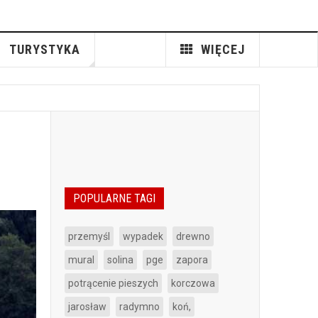
TURYSTYKA
WIĘCEJ
POPULARNE TAGI
przemyśl
wypadek
drewno
mural
solina
pge
zapora
potrącenie pieszych
korczowa
jarosław
radymno
koń,