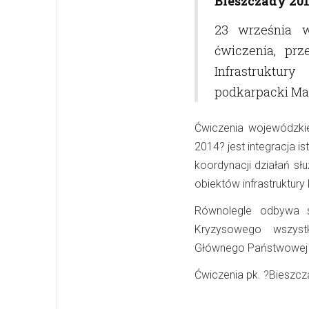
Bieszczady 201
23 września 
ćwiczenia, pr
Infrastruktu
podkarpacki Ma
Ćwiczenia wojewódzki
2014? jest integracja
koordynacji działań sł
obiektów infrastruktury 
Równolegle odbywa s
Kryzysowego wszyst
Głównego Państwowej S
Ćwiczenia pk. ?Bieszcz