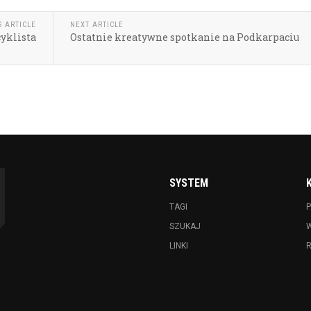
S ARTICLE
NEXT ARTICLE
yklista
Ostatnie kreatywne spotkanie na Podkarpaciu
SYSTEM
TAGI
P
SZUKAJ
LINKI