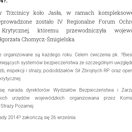
4?.
w Trzcinicy koło Jasła, w ramach kompleksow
zeprowadzone zostało IV Regionalne Forum Ochr
ry Krytycznej, któremu przewodniczyła wojew
łgorzata Chomycz-Śmigielska.
e organizowane są każdego roku. Celem ćwiczenia pk. ?Bie
 istniejących systemów bezpieczeństwa ze szczególnym uwzględ
użb, inspekcji i straży, pododdziałów Sił Zbrojnych RP oraz op
krytycznej.
ię narada dyrektorów Wydziałów Bezpieczeństwa i Zarzą
kich urzędów wojewódzkich organizowana przez Kome
traży Pożarnej.
ady 2014? zakończą się 26 września.