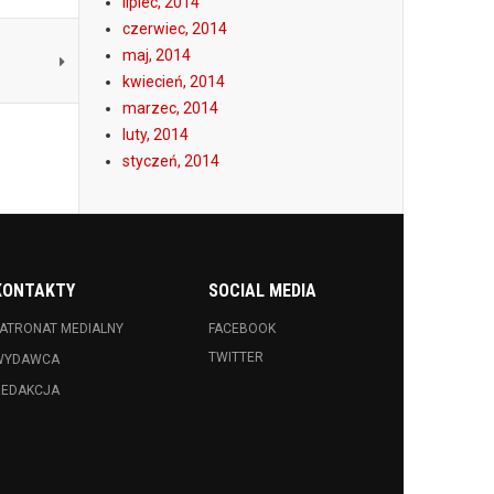
lipiec, 2014
czerwiec, 2014
maj, 2014
kwiecień, 2014
marzec, 2014
luty, 2014
styczeń, 2014
KONTAKTY
SOCIAL MEDIA
ATRONAT MEDIALNY
FACEBOOK
TWITTER
WYDAWCA
REDAKCJA