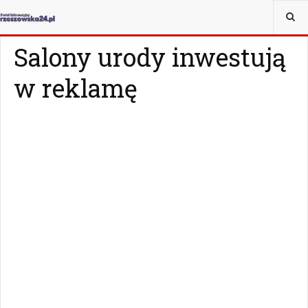
JESTEŚ TUTAJ:
MAGAZYN
Z ŻYCIA WZIĘTE
Salony urody inwestują
w reklamę