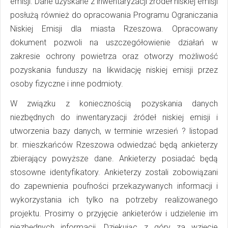
emisji. Dane uzyskane z inwentaryzacji źródeł niskiej emisji
posłużą również do opracowania Programu Ograniczania
Niskiej Emisji dla miasta Rzeszowa. Opracowany
dokument pozwoli na uszczegółowienie działań w
zakresie ochrony powietrza oraz otworzy możliwość
pozyskania funduszy na likwidację niskiej emisji przez
osoby fizyczne i inne podmioty.
W związku z koniecznością pozyskania danych
niezbędnych do inwentaryzacji źródeł niskiej emisji i
utworzenia bazy danych, w terminie wrzesień ? listopad
br. mieszkańców Rzeszowa odwiedzać będą ankieterzy
zbierający powyższe dane. Ankieterzy posiadać będą
stosowne identyfikatory. Ankieterzy zostali zobowiązani
do zapewnienia poufności przekazywanych informacji i
wykorzystania ich tylko na potrzeby realizowanego
projektu. Prosimy o przyjęcie ankieterów i udzielenie im
niezbędnych informacji. Dziękując z góry za wzięcie