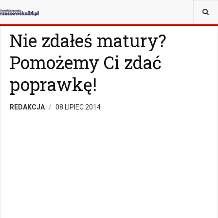
JESTEŚ TUTAJ:
WIADOMOŚCI
RZESZÓW
Nie zdałeś matury?
Pomożemy Ci zdać
poprawkę!
REDAKCJA
08 LIPIEC 2014