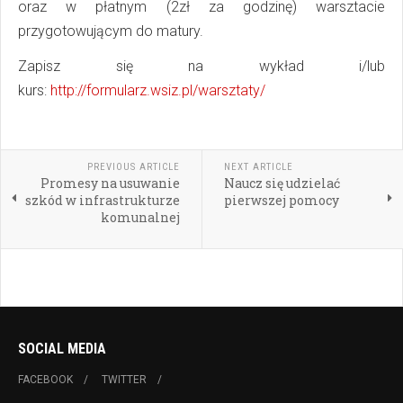
oraz w płatnym (2zł za godzinę) warsztacie
przygotowującym do matury.
Zapisz się na wykład i/lub
kurs:
http://formularz.wsiz.pl/warsztaty/
PREVIOUS ARTICLE
NEXT ARTICLE
Promesy na usuwanie
Naucz się udzielać
szkód w infrastrukturze
pierwszej pomocy
komunalnej
SOCIAL MEDIA
FACEBOOK
TWITTER