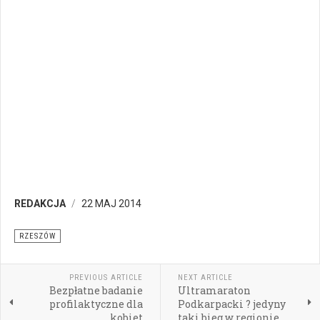
REDAKCJA
22 MAJ 2014
RZESZÓW
PREVIOUS ARTICLE
NEXT ARTICLE
Bezpłatne badanie
Ultramaraton
profilaktyczne dla
Podkarpacki ? jedyny
kobiet
taki bieg w regionie