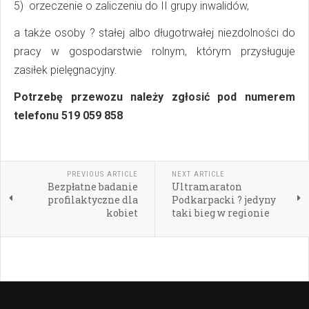
5) orzeczenie o zaliczeniu do II grupy inwalidów,
a także osoby ? stałej albo długotrwałej niezdolności do
pracy w gospodarstwie rolnym, którym przysługuje
zasiłek pielęgnacyjny.
Potrzebę przewozu należy zgłosić pod numerem
telefonu 519 059 858
PREVIOUS ARTICLE
NEXT ARTICLE
Bezpłatne badanie
Ultramaraton
profilaktyczne dla
Podkarpacki ? jedyny
kobiet
taki bieg w regionie