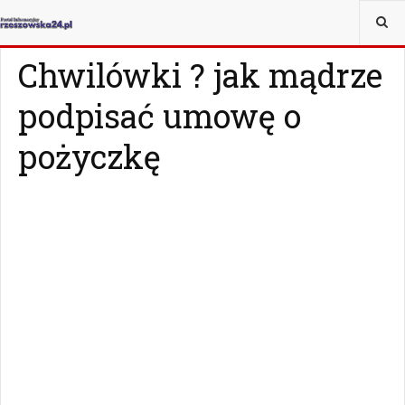
JESTEŚ TUTAJ:
MAGAZYN
Z ŻYCIA WZIĘTE
Chwilówki ? jak mądrze
podpisać umowę o
pożyczkę