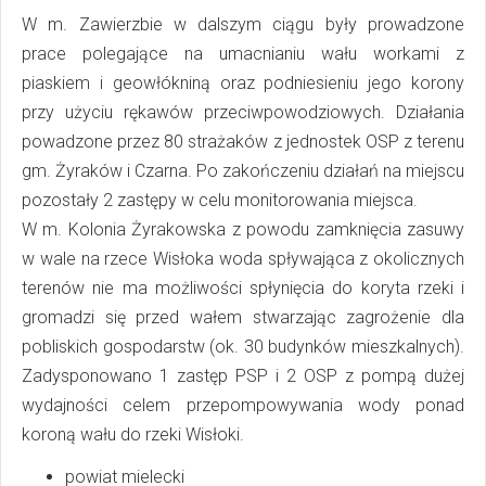
W m. Zawierzbie w dalszym ciągu były prowadzone
prace polegające na umacnianiu wału workami z
piaskiem i geowłókniną oraz podniesieniu jego korony
przy użyciu rękawów przeciwpowodziowych. Działania
powadzone przez 80 strażaków z jednostek OSP z terenu
gm. Żyraków i Czarna. Po zakończeniu działań na miejscu
pozostały 2 zastępy w celu monitorowania miejsca.
W m. Kolonia Żyrakowska z powodu zamknięcia zasuwy
w wale na rzece Wisłoka woda spływająca z okolicznych
terenów nie ma możliwości spłynięcia do koryta rzeki i
gromadzi się przed wałem stwarzając zagrożenie dla
pobliskich gospodarstw (ok. 30 budynków mieszkalnych).
Zadysponowano 1 zastęp PSP i 2 OSP z pompą dużej
wydajności celem przepompowywania wody ponad
koroną wału do rzeki Wisłoki.
powiat mielecki