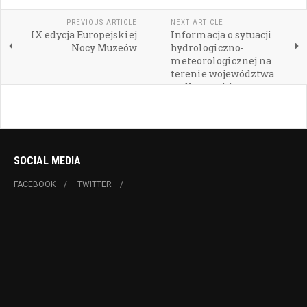
PREVIOUS ARTICLE
NEXT ARTICLE
IX edycja Europejskiej
Informacja o sytuacji
Nocy Muzeów
hydrologiczno-
meteorologicznej na
terenie województwa
podkarpackiego
SOCIAL MEDIA
FACEBOOK
TWITTER