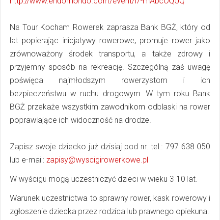
http://www.endomondo.com/event/i7-mAbcOQUQ
Na Tour Kocham Rowerek zaprasza Bank BGŻ, który od
lat popierając inicjatywy rowerowe, promuje rower jako
zrównoważony środek transportu, a także zdrowy i
przyjemny sposób na rekreację. Szczególną zaś uwagę
poświęca najmłodszym rowerzystom i ich
bezpieczeństwu w ruchu drogowym. W tym roku Bank
BGŻ przekaże wszystkim zawodnikom odblaski na rower
poprawiające ich widoczność na drodze.
Zapisz swoje dziecko już dzisiaj pod nr. tel.: 797 638 050
lub e-mail:
zapisy@wyscigirowerkowe.pl
W wyścigu mogą uczestniczyć dzieci w wieku 3-10 lat.
Warunek uczestnictwa to sprawny rower, kask rowerowy i
zgłoszenie dziecka przez rodzica lub prawnego opiekuna.