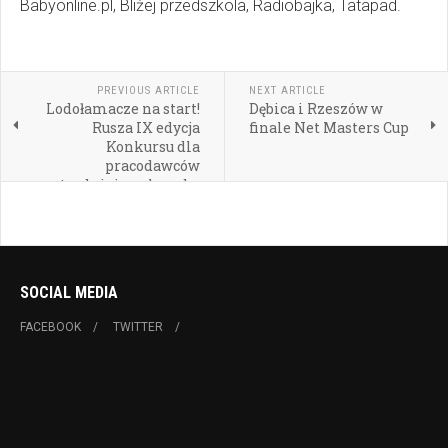
Babyonline.pl, Bliżej przedszkola, Radiobajka, Tatapad.
PREVIOUS ARTICLE
NEXT ARTICLE
Lodołamacze na start!
Dębica i Rzeszów w
Rusza IX edycja
finale Net Masters Cup
Konkursu dla
pracodawców
zatrudniających osoby
niepełnosprawne
SOCIAL MEDIA
FACEBOOK
TWITTER