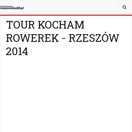
JESTEŚ TUTAJ:
WIADOMOŚCI
RZESZÓW
TOUR KOCHAM
ROWEREK - RZESZÓW
2014