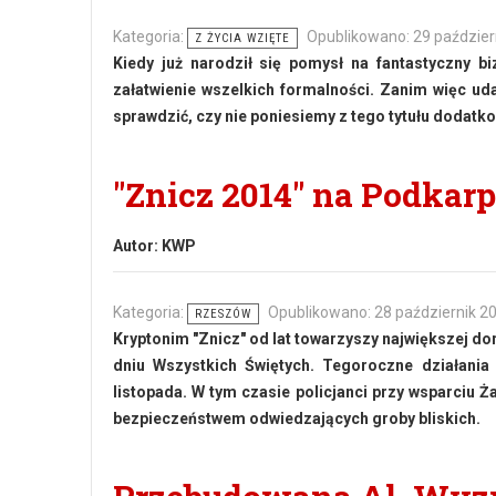
Kategoria:
Opublikowano: 29 paździer
Z ŻYCIA WZIĘTE
Kiedy już narodził się pomysł na fantastyczny bi
załatwienie wszelkich formalności. Zanim więc uda
sprawdzić, czy nie poniesiemy z tego tytułu dodatk
"Znicz 2014" na Podkar
Autor:
KWP
Kategoria:
Opublikowano: 28 październik 2
RZESZÓW
Kryptonim "Znicz" od lat towarzyszy największej dor
dniu Wszystkich Świętych. Tegoroczne działania 
listopada. W tym czasie policjanci przy wsparciu
bezpieczeństwem odwiedzających groby bliskich.