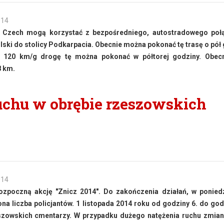
014
i Czech mogą korzystać z bezpośredniego, autostradowego połą
olski do stolicy Podkarpacia. Obecnie można pokonać tę trasę o pół
ci 120 km/g drogę tę można pokonać w półtorej godziny. Obecn
8 km.
uchu w obrębie rzeszowskich
014
rozpoczną akcję "Znicz 2014". Do zakończenia działań, w ponied
na liczba policjantów. 1 listopada 2014 roku od godziny 6. do god
eszowskich cmentarzy. W przypadku dużego natężenia ruchu zmia