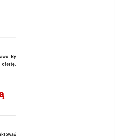
rawo. By
 ofertę,
ą
raktować