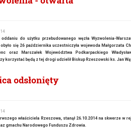
olenia - otwarta
014
w oddaniu do użytku przebudowanego węzła Wyzwolenia-Warsz
 obyło się 26 października uczestniczyła wojewoda Małgorzata 
enc oraz Marszałek Województwa Podkarpackiego Władysław
y korzystać będą z tej drogi udzielił Biskup Rzeszowski ks. Jan Wą
ca odsłonięty
014
rwszego właściciela Rzeszowa, stanął 26.10.2014 na skwerze w rej
oraz gmachu Narodowego Funduszu Zdrowia.