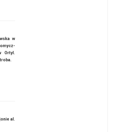
awska w
Chomycz-
 Ortyl.
troba.
onie al.