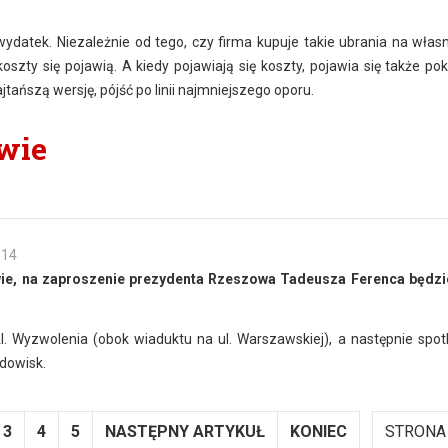
ydatek. Niezależnie od tego, czy firma kupuje takie ubrania na włas
koszty się pojawią. A kiedy pojawiają się koszty, pojawia się także po
jtańszą wersję, pójść po linii najmniejszego oporu.
wie
014
owie, na zaproszenie prezydenta Rzeszowa Tadeusza Ferenca będzi
. Wyzwolenia (obok wiaduktu na ul. Warszawskiej), a następnie spot
dowisk.
3
4
5
NASTĘPNY ARTYKUŁ
KONIEC
STRONA 