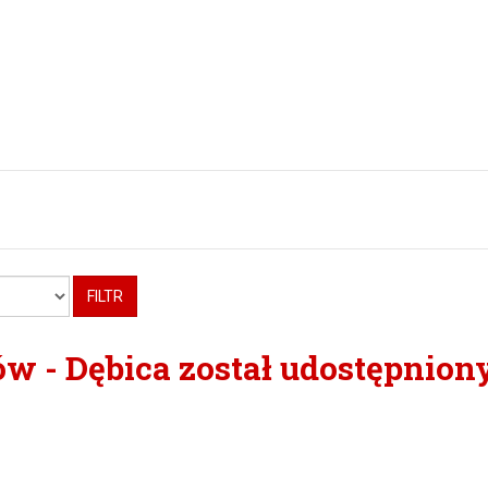
FILTR
w - Dębica został udostępnion