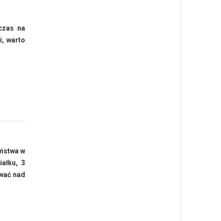
 czas na
i, warto
eństwa w
iałku, 3
uwać nad