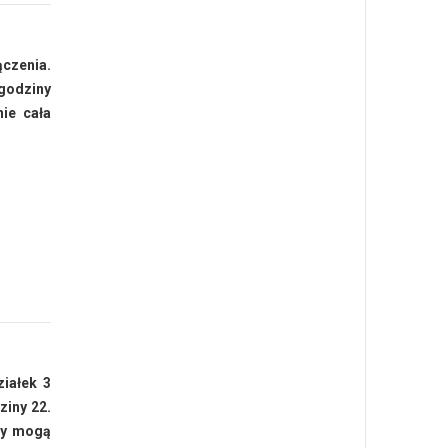
czenia.
 godziny
ie cała
ziałek 3
ziny 22.
ny mogą