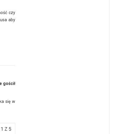
ność czy
kusa aby
e gościł
ka się w
1 Z 5