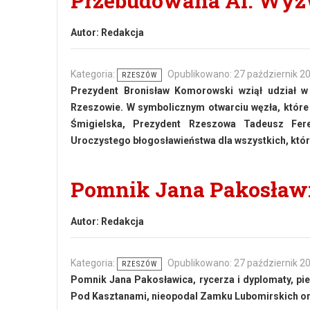
Przebudowana Al. Wyzw
Autor:
Redakcja
Kategoria:
Opublikowano: 27 październik 2
RZESZÓW
Prezydent Bronisław Komorowski wziął udział 
Rzeszowie. W symbolicznym otwarciu węzła, które
Śmigielska, Prezydent Rzeszowa Tadeusz Fer
Uroczystego błogosławieństwa dla wszystkich, którz
Pomnik Jana Pakosławi
Autor:
Redakcja
Kategoria:
Opublikowano: 27 październik 2
RZESZÓW
Pomnik Jana Pakosławica, rycerza i dyplomaty, pie
Pod Kasztanami, nieopodal Zamku Lubomirskich 