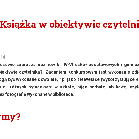
"Książka w obiektywie czyteln
014
eszowie zaprasza uczniów kl. IV-VI szkół podstawowych i gimna
biektywie czytelnika?. Zadaniem konkursowym jest wykonanie zdj
ogą być wykonane dowolnie, np. jako sleeveface (wykorzystujące 
kiej, różnych sytuacjach: w szkole, pijąc herbatę lub kawę, czy
eż fotografie wykonane w bibliotece.
irmy?