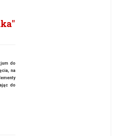
ika"
zjum do
ęcia, na
elementy
tając do