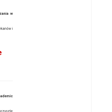
zania w
ekanów i
e
Academic
przyszłe