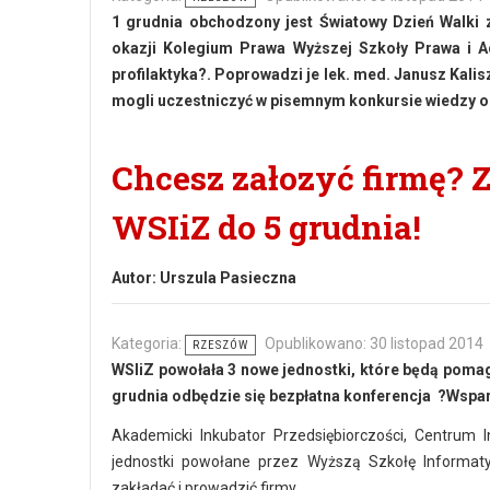
1 grudnia obchodzony jest Światowy Dzień Walki 
okazji Kolegium Prawa Wyższej Szkoły Prawa i Ad
profilaktyka?. Poprowadzi je lek. med. Janusz Kal
mogli uczestniczyć w pisemnym konkursie wiedzy o 
Chcesz załozyć firmę? 
WSIiZ do 5 grudnia!
Autor:
Urszula Pasieczna
Kategoria:
Opublikowano: 30 listopad 2014
RZESZÓW
WSIiZ powołała 3 nowe jednostki, które będą pomag
grudnia odbędzie się bezpłatna konferencja ?Wsparc
Akademicki Inkubator Przedsiębiorczości, Centrum 
jednostki powołane przez Wyższą Szkołę Informat
zakładać i prowadzić firmy.