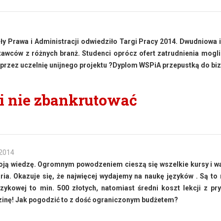
y Prawa i Administracji odwiedziło Targi Pracy 2014. Dwudniowa
tawców z różnych branż. Studenci oprócz ofert zatrudnienia mogl
przez uczelnię unijnego projektu ?Dyplom WSPiA przepustką do bi
 i nie zbankrutować
 2014
swoją wiedzę. Ogromnym powodzeniem cieszą się wszelkie kursy i w
aria. Okazuje się, że najwięcej wydajemy na naukę języków . Są to
zykowej to min. 500 złotych, natomiast średni koszt lekcji z p
dzinę! Jak pogodzić to z dość ograniczonym budżetem?