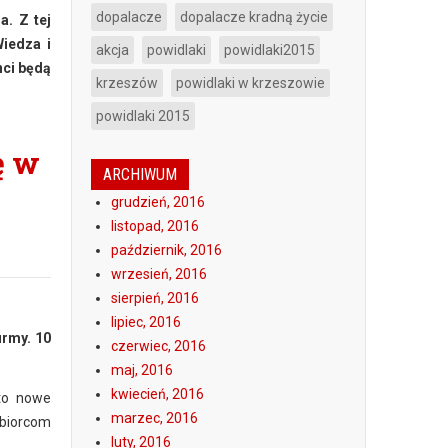
dopalacze
dopalacze kradną życie
a. Z tej
Wiedza i
akcja
powidlaki
powidlaki2015
nci będą
krzeszów
powidlaki w krzeszowie
powidlaki 2015
ę w
ARCHIWUM
grudzień, 2016
listopad, 2016
październik, 2016
wrzesień, 2016
sierpień, 2016
lipiec, 2016
irmy. 10
czerwiec, 2016
maj, 2016
kwiecień, 2016
 to nowe
marzec, 2016
ębiorcom
luty, 2016