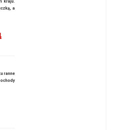
 kraju.
uczką, a
4
ku ranne
amochody