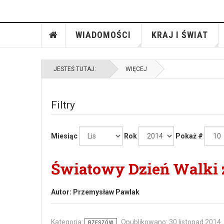
WIADOMOŚCI
KRAJ I ŚWIAT
JESTEŚ TUTAJ:
WIĘCEJ
Filtry
Miesiąc
Rok
Pokaż #
Światowy Dzień Walki
Autor:
Przemysław Pawlak
Kategoria:
Opublikowano: 30 listopad 2014
RZESZÓW