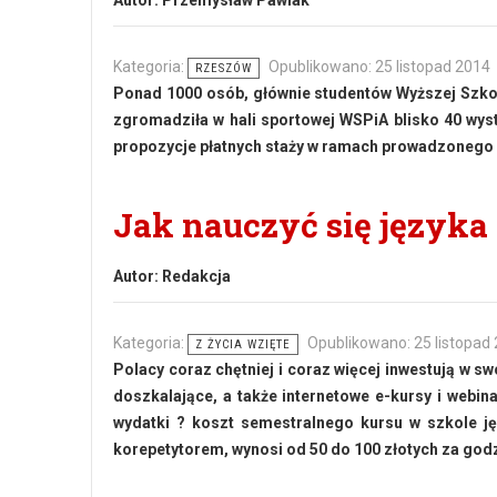
Autor:
Przemysław Pawlak
Kategoria:
Opublikowano: 25 listopad 2014
RZESZÓW
Ponad 1000 osób, głównie studentów Wyższej Szkoł
zgromadziła w hali sportowej WSPiA blisko 40 wys
propozycje płatnych staży w ramach prowadzonego 
Jak nauczyć się języka
Autor:
Redakcja
Kategoria:
Opublikowano: 25 listopad
Z ŻYCIA WZIĘTE
Polacy coraz chętniej i coraz więcej inwestują w 
doszkalające, a także internetowe e-kursy i webin
wydatki ? koszt semestralnego kursu w szkole ję
korepetytorem, wynosi od 50 do 100 złotych za go