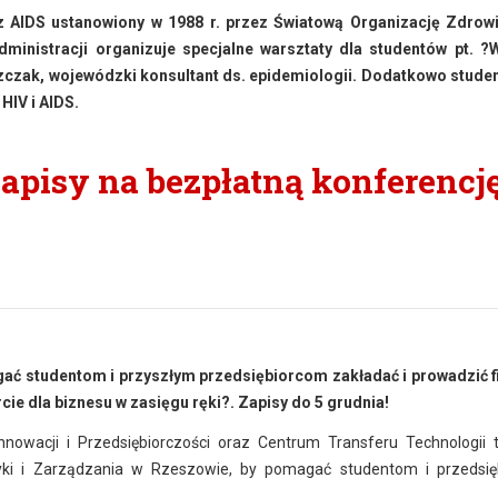
z AIDS ustanowiony w 1988 r. przez Światową Organizację Zdrowi
ministracji organizuje specjalne warsztaty dla studentów pt. ?
iszczak, wojewódzki konsultant ds. epidemiologii. Dodatkowo stude
HIV i AIDS.
Zapisy na bezpłatną konferencj
ać studentom i przyszłym przedsiębiorcom zakładać i prowadzić f
ie dla biznesu w zasięgu ręki?. Zapisy do 5 grudnia!
Innowacji i Przedsiębiorczości oraz Centrum Transferu Technologii
yki i Zarządzania w Rzeszowie, by pomagać studentom i przedsi