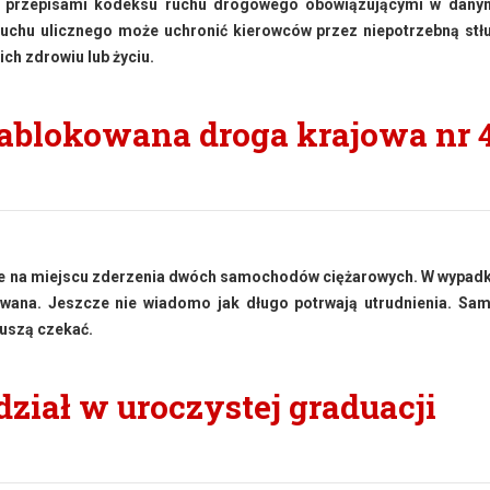
 z przepisami kodeksu ruchu drogowego obowiązującymi w danym
uchu ulicznego może uchronić kierowców przez niepotrzebną stł
h zdrowiu lub życiu.
ablokowana droga krajowa nr 
inie na miejscu zderzenia dwóch samochodów ciężarowych. W wypad
kowana. Jeszcze nie wiadomo jak długo potrwają utrudnienia. S
muszą czekać.
ział w uroczystej graduacji