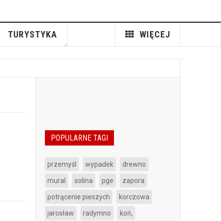
TURYSTYKA
WIĘCEJ
POPULARNE TAGI
przemyśl
wypadek
drewno
mural
solina
pge
zapora
potrącenie pieszych
korczowa
jarosław
radymno
koń,