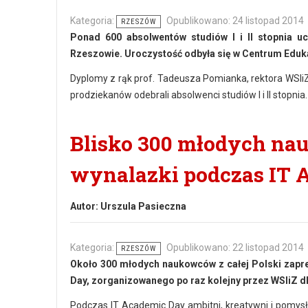
Kategoria:
Opublikowano: 24 listopad 2014
RZESZÓW
Ponad 600 absolwentów studiów I i II stopnia uc
Rzeszowie. Uroczystość odbyła się w Centrum Eduk
Dyplomy z rąk prof. Tadeusza Pomianka, rektora WSIiZ
prodziekanów odebrali absolwenci studiów I i II stopnia.
Blisko 300 młodych na
wynalazki podczas IT 
Autor:
Urszula Pasieczna
Kategoria:
Opublikowano: 22 listopad 2014
RZESZÓW
Około 300 młodych naukowców z całej Polski zapre
Day, zorganizowanego po raz kolejny przez WSIiZ dl
Podczas IT Academic Day ambitni, kreatywni i pomysło