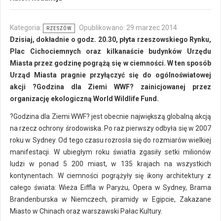
Kategoria:
Opublikowano: 29 marzec 2014
RZESZÓW
Dzisiaj, dokładnie o godz. 20.30, płyta rzeszowskiego Rynku,
Plac Cichociemnych oraz kilkanaście budynków Urzędu
Miasta przez godzinę pogrążą się w ciemności. W ten sposób
Urząd Miasta pragnie przyłączyć się do ogólnoświatowej
akcji ?Godzina dla Ziemi WWF? zainicjowanej przez
organizację ekologiczną World Wildlife Fund.
?Godzina dla Ziemi WWF? jest obecnie największą globalną akcją
na rzecz ochrony środowiska. Po raz pierwszy odbyła się w 2007
roku w Sydney. Od tego czasu rozrosła się do rozmiarów wielkiej
manifestacji. W ubiegłym roku światła zgasiły setki milionów
ludzi w ponad 5 200 miast, w 135 krajach na wszystkich
kontynentach. W ciemności pogrążyły się ikony architektury z
całego świata: Wieża Eiffla w Paryżu, Opera w Sydney, Brama
Brandenburska w Niemczech, piramidy w Egipcie, Zakazane
Miasto w Chinach oraz warszawski Pałac Kultury.