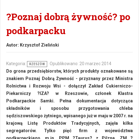
?Poznaj dobrą żywność? po
podkarpacku
Autor:
Krzysztof Zieliński
Kategoria:
Opublikowano: 20 marzec 2014
RZESZÓW
Do grona przedsiębiorstw, których produkty oznakowane są
znakiem Poznaj Dobrą Żywność - przyznany przez Ministra
Rolnictwa i Rozwoju Wsi - dołączył Zakład Cukierniczo-
Piekarniczy ?IZA? w Rzeszowie, członek Klastra
Podkarpackie Samki. Pełna dokumentacja dotycząca
składników i sposobu przygotowania chleba
sędziszowskiego żytniego, wpisanego już w maju w 2007 r. na
krajową Listę Produktów Tradycyjnych, zajęła kilka
segregatorów. Tylko pięć firm z województwa
podkarpackiego, m.in. PPM ?Taurus? z Pilzna, ZM ?