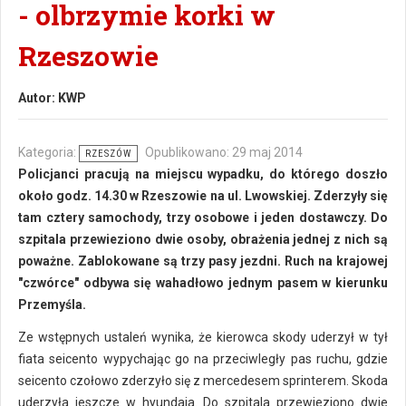
- olbrzymie korki w
Rzeszowie
Autor:
KWP
Kategoria:
Opublikowano: 29 maj 2014
RZESZÓW
Policjanci pracują na miejscu wypadku, do którego doszło
około godz. 14.30 w Rzeszowie na ul. Lwowskiej. Zderzyły się
tam cztery samochody, trzy osobowe i jeden dostawczy. Do
szpitala przewieziono dwie osoby, obrażenia jednej z nich są
poważne. Zablokowane są trzy pasy jezdni. Ruch na krajowej
"czwórce" odbywa się wahadłowo jednym pasem w kierunku
Przemyśla.
Ze wstępnych ustaleń wynika, że kierowca skody uderzył w tył
fiata seicento wypychając go na przeciwległy pas ruchu, gdzie
seicento czołowo zderzyło się z mercedesem sprinterem. Skoda
uderzyła jeszcze w hyundaia. Do szpitala przewieziono dwie