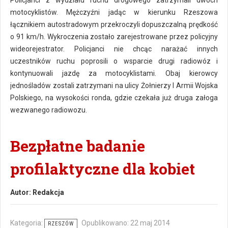
Policjanci z wydziału ruchu drogowego zatrzymali dwóch
motocyklistów. Mężczyźni jadąc w kierunku Rzeszowa
łącznikiem autostradowym przekroczyli dopuszczalną prędkość
o 91 km/h. Wykroczenia zostało zarejestrowane przez policyjny
wideorejestrator. Policjanci nie chcąc narażać innych
uczestników ruchu poprosili o wsparcie drugi radiowóz i
kontynuowali jazdę za motocyklistami. Obaj kierowcy
jednośladów zostali zatrzymani na ulicy Żołnierzy I Armii Wojska
Polskiego, na wysokości ronda, gdzie czekała już druga załoga
wezwanego radiowozu.
Bezpłatne badanie
profilaktyczne dla kobiet
Autor:
Redakcja
Kategoria:
Opublikowano: 22 maj 2014
RZESZÓW