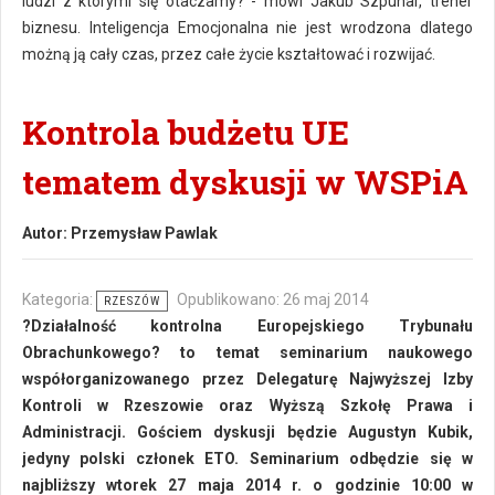
ludzi z którymi się otaczamy? - mówi Jakub Szpunar, trener
biznesu. Inteligencja Emocjonalna nie jest wrodzona dlatego
możną ją cały czas, przez całe życie kształtować i rozwijać.
Kontrola budżetu UE
tematem dyskusji w WSPiA
Autor:
Przemysław Pawlak
Kategoria:
Opublikowano: 26 maj 2014
RZESZÓW
?Działalność kontrolna Europejskiego Trybunału
Obrachunkowego? to temat seminarium naukowego
współorganizowanego przez Delegaturę Najwyższej Izby
Kontroli w Rzeszowie oraz Wyższą Szkołę Prawa i
Administracji. Gościem dyskusji będzie Augustyn Kubik,
jedyny polski członek ETO. Seminarium odbędzie się w
najbliższy wtorek 27 maja 2014 r. o godzinie 10:00 w