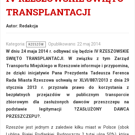
TRANSPLANTACJI
Autor:
Redakcja
Kategoria:
Opublikowano: 22 maj 2014
RZESZÓW
W dniu 24 maja 2014 r. odbywać się będzie IV RZESZOWSKIE
SWIĘTO TRANSPLANTACJI. W związku z tym Zarząd
Transportu Miejskiego w Rzeszowie informuje i przypomina,
że dzięki inicjatywie Pana Prezydenta Tadeusza Ferenca
Rada Miasta Rzeszowa uchwałą nr XLVI/887/2013 z dnia 29
stycznia 2013 r. przyznała prawo do korzystania z
bezpłatnych przejazdów w publicznym transporcie
zbiorowym dla zasłużonych dawców przeszczepu na
podstawie legitymacji ?ZASŁUŻONY DAWCA
PRZESZCZEPU?.
Rzeszów jest jednym z zaledwie kilku miast w Polsce (obok
Lublina, Białej Podlaskiej, Bydgoszczy ? tutaj ulga 50%), które