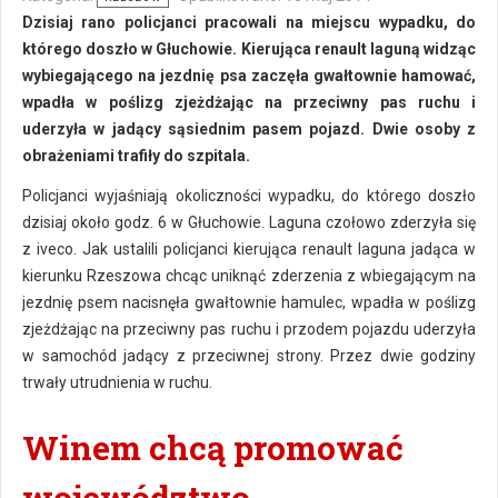
Dzisiaj rano policjanci pracowali na miejscu wypadku, do
którego doszło w Głuchowie. Kierująca renault laguną widząc
wybiegającego na jezdnię psa zaczęła gwałtownie hamować,
wpadła w poślizg zjeżdżając na przeciwny pas ruchu i
uderzyła w jadący sąsiednim pasem pojazd. Dwie osoby z
obrażeniami trafiły do szpitala.
Policjanci wyjaśniają okoliczności wypadku, do którego doszło
dzisiaj około godz. 6 w Głuchowie. Laguna czołowo zderzyła się
z iveco. Jak ustalili policjanci kierująca renault laguna jadąca w
kierunku Rzeszowa chcąc uniknąć zderzenia z wbiegającym na
jezdnię psem nacisnęła gwałtownie hamulec, wpadła w poślizg
zjeżdżając na przeciwny pas ruchu i przodem pojazdu uderzyła
w samochód jadący z przeciwnej strony. Przez dwie godziny
trwały utrudnienia w ruchu.
Winem chcą promować
województwo