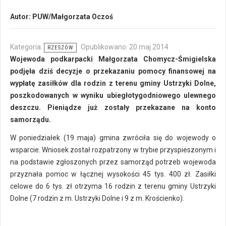
Autor:
PUW/Małgorzata Oczoś
Kategoria:
Opublikowano: 20 maj 2014
RZESZÓW
Wojewoda podkarpacki Małgorzata Chomycz-Śmigielska
podjęła dziś decyzje o przekazaniu pomocy finansowej na
wypłatę zasiłków dla rodzin z terenu gminy Ustrzyki Dolne,
poszkodowanych w wyniku ubiegłotygodniowego ulewnego
deszczu. Pieniądze już zostały przekazane na konto
samorządu.
W poniedziałek (19 maja) gmina zwróciła się do wojewody o
wsparcie. Wniosek został rozpatrzony w trybie przyspieszonym i
na podstawie zgłoszonych przez samorząd potrzeb wojewoda
przyznała pomoc w łącznej wysokości 45 tys. 400 zł. Zasiłki
celowe do 6 tys. zł otrzyma 16 rodzin z terenu gminy Ustrzyki
Dolne (7 rodzin z m. Ustrzyki Dolne i 9 z m. Krościenko).