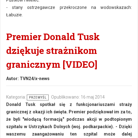
Pustków i Mielec.
- stany ostrzegawcze przekroczone na wodowskazach:
Łabuzie.
Premier Donald Tusk
dziękuje strażnikom
granicznym [VIDEO]
Autor:
TVN24/x-news
Kategoria:
Opublikowano: 16 maj 2014
PRZEMYŚL
Donald Tusk spotkał się z funkcjonariuszami straży
granicznej z okazji ich święta. Premier podziękował im za to,
że byli "wiodącą formacją" podczas akcji w podtopionym
szpitalu w Ustrzykach Dolnych (woj. podkarpackie). - Dzięki
waszemu zaangażowaniu ten szpital może dalej