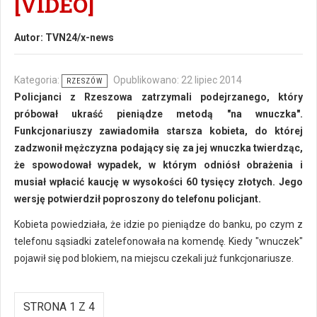
[VIDEO]
Autor:
TVN24/x-news
Kategoria:
Opublikowano: 22 lipiec 2014
RZESZÓW
Policjanci z Rzeszowa zatrzymali podejrzanego, który
próbował ukraść pieniądze metodą "na wnuczka".
Funkcjonariuszy zawiadomiła starsza kobieta, do której
zadzwonił mężczyzna podający się za jej wnuczka twierdząc,
że spowodował wypadek, w którym odniósł obrażenia i
musiał wpłacić kaucję w wysokości 60 tysięcy złotych. Jego
wersję potwierdził poproszony do telefonu policjant.
Kobieta powiedziała, że idzie po pieniądze do banku, po czym z
telefonu sąsiadki zatelefonowała na komendę. Kiedy "wnuczek"
pojawił się pod blokiem, na miejscu czekali już funkcjonariusze.
STRONA 1 Z 4