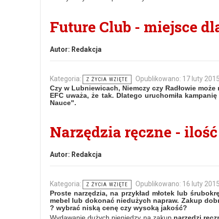
Future Club - miejsce d
Autor:
Redakcja
Kategoria:
Opublikowano: 17 luty 201
Z ŻYCIA WZIĘTE
Czy w Lubniewicach, Niemczy czy Radłowie może 
EFC uważa, że tak. Dlatego uruchomiła kampanię
Nauce".
Narzędzia ręczne - ilość
Autor:
Redakcja
Kategoria:
Opublikowano: 16 luty 201
Z ŻYCIA WZIĘTE
Proste narzędzia, na przykład młotek lub śrubokr
mebel lub dokonać niedużych napraw. Zakup dobry
? wybrać niską cenę czy wysoką jakość?
Wydawanie dużych pieniędzy na zakup
narzędzi ręc