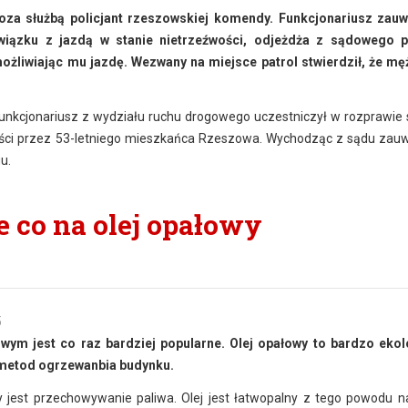
oza służbą policjant rzeszowskiej komendy. Funkcjonariusz zauw
iązku z jazdą w stanie nietrzeźwości, odjeżdża z sądowego p
żliwiając mu jazdę. Wezwany na miejsce patrol stwierdził, że m
Funkcjonariusz z wydziału ruchu drogowego uczestniczył w rozprawie
ości przez 53-letniego mieszkańca Rzeszowa. Wychodząc z sądu zauw
u.
 co na olej opałowy
5
m jest co raz bardziej popularne. Olej opałowy to bardzo ekol
h metod ogrzewanbia budynku.
st przechowywanie paliwa. Olej jest łatwopalny z tego powodu n