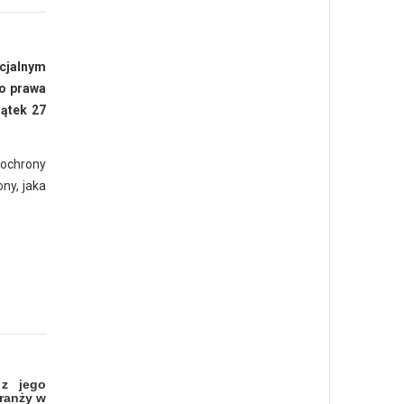
cjalnym
o prawa
iątek 27
 ochrony
ny, jaka
z jego
branży w