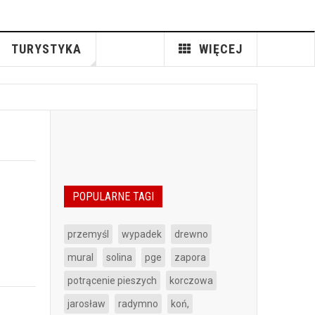
TURYSTYKA
WIĘCEJ
POPULARNE TAGI
przemyśl
wypadek
drewno
mural
solina
pge
zapora
potrącenie pieszych
korczowa
jarosław
radymno
koń,