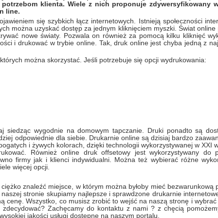
potrzebom klienta. Wiele z nich proponuje zdywersyfikowany w
 line.
jawieniem się szybkich łącz internetowych. Istnieją społeczności inte
tórych można uzyskać dostęp za jednym kliknięciem myszki. Świat online
krywać nowe światy. Pozwala on również za pomocą kilku kliknięć w
ci i drukować w trybie online. Tak, druk online jest chyba jedną z naj
 których można skorzystać. Jeśli potrzebuje się opcji wydrukowania:
siaj siedząc wygodnie na domowym tapczanie. Druki ponadto są do
ziej odpowiednie dla siebie. Drukarnie online są dzisiaj bardzo zaaw
bogatych i żywych kolorach, dzięki technologii wykorzystywanej w XXI w
ukować. Również online druk offsetowy jest wykorzystywany do p
o firmy jak i klienci indywidualni. Można też wybierać różne wyko
ele więcej opcji.
że ciężko znaleźć miejsce, w którym można byłoby mieć bezwarunkową
a naszej stronie skupiamy najlepsze i sprawdzone drukarnie internetow
ną cenę. Wszystko, co musisz zrobić to wejść na naszą stronę i wybrać 
 się zdecydować? Zachęcamy do kontaktu z nami ? z chęcią pomoże
 wysokiej jakości usługi dostępne na naszym portalu.