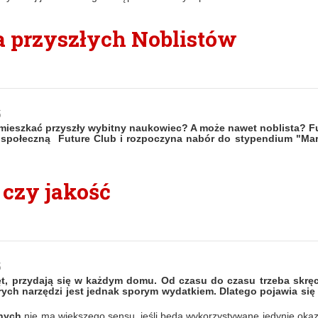
la przyszłych Noblistów
5
mieszkać przyszły wybitny naukowiec? A może nawet noblista? F
 społeczną Future Club i rozpoczyna nabór do stypendium "Mar
 czy jakość
5
ęt, przydają się w każdym domu. Od czasu do czasu trzeba skręc
ch narzędzi jest jednak sporym wydatkiem. Dlatego pojawia się
znych
nie ma większego sensu, jeśli będą wykorzystywane jedynie okaz