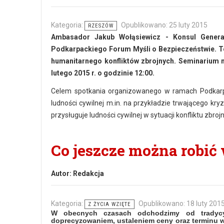
Kategoria:
Opublikowano: 25 luty 2015
RZESZÓW
Ambasador Jakub Wołąsiewicz - Konsul General
Podkarpackiego Forum Myśli o Bezpieczeństwie.
humanitarnego konfliktów zbrojnych. Seminarium 
lutego 2015 r. o godzinie 12:00.
Celem spotkania organizowanego w ramach Podkarpa
ludności cywilnej m.in. na przykładzie trwającego kry
przysługuje ludności cywilnej w sytuacji konfliktu zbroj
Co jeszcze można robić 
Autor:
Redakcja
Kategoria:
Opublikowano: 18 luty 201
Z ŻYCIA WZIĘTE
W obecnych czasach odchodzimy od tradycy
doprecyzowaniem, ustaleniem ceny oraz terminu w