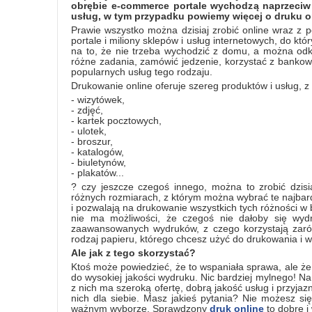
obrębie e-commerce portale wychodzą naprzeciw 
usług, w tym przypadku powiemy więcej o druku on
Prawie wszystko można dzisiaj zrobić online wraz z po
portale i miliony sklepów i usług internetowych, do k
na to, że nie trzeba wychodzić z domu, a można od
różne zadania, zamówić jedzenie, korzystać z bankowoś
popularnych usług tego rodzaju.
Drukowanie online oferuje szereg produktów i usług, z
- wizytówek,
- zdjęć,
- kartek pocztowych,
- ulotek,
- broszur,
- katalogów,
- biuletynów,
- plakatów...
? czy jeszcze czegoś innego, można to zrobić dzi
różnych rozmiarach, z którym można wybrać te najbard
i pozwalają na drukowanie wszystkich tych różności w 
nie ma możliwości, że czegoś nie dałoby się wydr
zaawansowanych wydruków, z czego korzystają zarówn
rodzaj papieru, którego chcesz użyć do drukowania i wi
Ale jak z tego skorzystać?
Ktoś może powiedzieć, że to wspaniała sprawa, ale 
do wysokiej jakości wydruku. Nic bardziej mylnego! N
z nich ma szeroką ofertę, dobrą jakość usług i przyjaz
nich dla siebie. Masz jakieś pytania? Nie możesz
ważnym wyborze. Sprawdzony
druk online
to dobre i