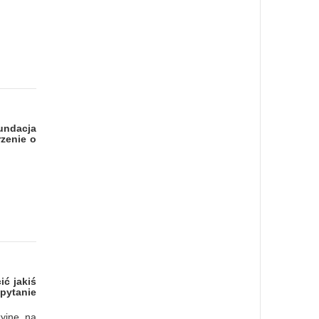
undacja
zenie o
ić jakiś
 pytanie
yjne, na