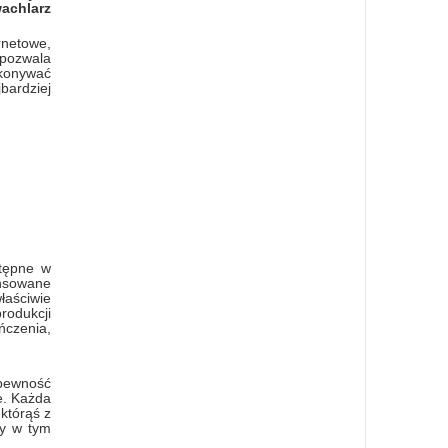
achlarz
rnetowe,
 pozwala
ykonywać
bardziej
stępne w
ansowane
łaściwie
rodukcji
ńczenia,
 pewność
e. Każda
którąś z
my w tym