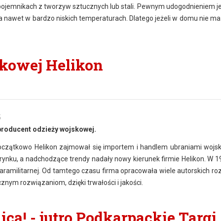
ojemnikach z tworzyw sztucznych lub stali. Pewnym udogodnieniem je
a nawet w bardzo niskich temperaturach. Dlatego jeżeli w domu nie ma
skowej Helikon
5
producent odzieży wojskowej.
Początkowo Helikon zajmował się importem i handlem ubraniami wojs
ynku, a nadchodzące trendy nadały nowy kierunek firmie Helikon. W 1
paramilitarnej. Od tamtego czasu firma opracowała wiele autorskich ro
ycznym rozwiązaniom, dzięki trwałości i jakości.
icą! - jutro Podkarpackie Targi