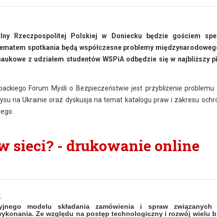
ny Rzeczpospolitej Polskiej w Doniecku będzie gościem spe
 Tematem spotkania będą współczesne problemy międzynarodoweg
naukowe z udziałem studentów WSPiA odbędzie się w najbliższy p
ckiego Forum Myśli o Bezpieczeństwie jest przybliżenie problemu
zysu na Ukrainie oraz dyskusja na temat katalogu praw i zakresu ochro
nego.
w sieci? - drukowanie online
5
jnego modelu składania zamówienia i spraw związanych 
ykonania. Ze względu na postęp technologiczny i rozwój wielu 