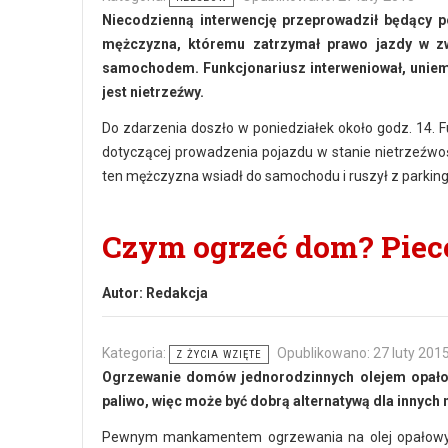
Niecodzienną interwencję przeprowadził będący p
mężczyzna, któremu zatrzymał prawo jazdy w zw
samochodem. Funkcjonariusz interweniował, uniemo
jest nietrzeźwy.
Do zdarzenia doszło w poniedziałek około godz. 14. 
dotyczącej prowadzenia pojazdu w stanie nietrzeźw
ten mężczyzna wsiadł do samochodu i ruszył z parking
Czym ogrzeć dom? Piece
Autor:
Redakcja
Kategoria:
Opublikowano: 27 luty 201
Z ŻYCIA WZIĘTE
Ogrzewanie domów jednorodzinnych olejem opałowy
paliwo, więc może być dobrą alternatywą dla innyc
Pewnym mankamentem ogrzewania na olej opałowy je