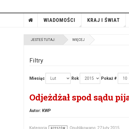
WIADOMOŚCI
KRAJ I ŚWIAT
JESTEŚ TUTAJ:
WIĘCEJ
Filtry
Miesiąc
Rok
Pokaż #
Odjeżdżał spod sądu pij
Autor:
KWP
Kategoria:
Opublikowano: 27 luty 2015
RZESZÓW