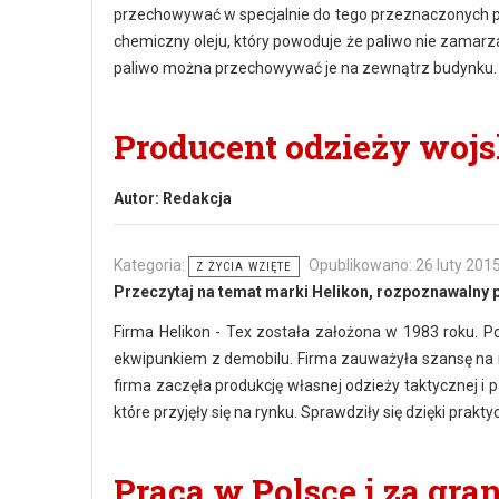
przechowywać w specjalnie do tego przeznaczonych p
chemiczny oleju, który powoduje że paliwo nie zamarz
paliwo można przechowywać je na zewnątrz budynku.
Producent odzieży woj
Autor:
Redakcja
Kategoria:
Opublikowano: 26 luty 201
Z ŻYCIA WZIĘTE
Przeczytaj na temat marki Helikon, rozpoznawalny 
Firma Helikon - Tex została założona w 1983 roku. 
ekwipunkiem z demobilu. Firma zauważyła szansę na r
firma zaczęła produkcję własnej odzieży taktycznej i 
które przyjęły się na rynku. Sprawdziły się dzięki prakt
Praca w Polsce i za gran