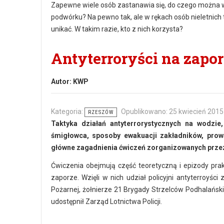
Zapewne wiele osób zastanawia się, do czego można wyko
podwórku? Na pewno tak, ale w rękach osób nieletnich 
unikać. W takim razie, kto z nich korzysta?
Antyterroryści na zapo
Autor:
KWP
Kategoria:
Opublikowano: 25 kwiecień 2015
RZESZÓW
Taktyka działań antyterrorystycznych na wodzie,
śmigłowca, sposoby ewakuacji zakładników, prowa
główne zagadnienia ćwiczeń zorganizowanych przez
Ćwiczenia obejmują część teoretyczną i epizody pra
zaporze. Wzięli w nich udział policyjni antyterroyśc
Pożarnej, żołnierze 21 Brygady Strzelców Podhalańsk
udostępnił Zarząd Lotnictwa Policji.