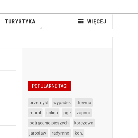
TURYSTYKA
WIĘCEJ
POPULARNE TAGI
przemyśl
wypadek
drewno
mural
solina
pge
zapora
potrącenie pieszych
korczowa
jarosław
radymno
koń,