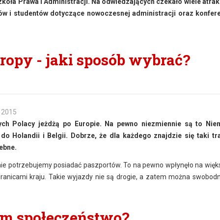
koła Prawa i Administracji. Na odwiedzających czekało wiele atrakc
zniów i studentów dotyczące nowoczesnej administracji oraz konfer
ropy - jaki sposób wybrać?
 2015
ych Polacy jeżdżą po Europie. Na pewno niezmiennie są to Niem
Holandii i Belgii. Dobrze, że dla każdego znajdzie się taki tr
zebne.
nie potrzebujemy posiadać paszportów. To na pewno wpłynęło na więks
 granicami kraju. Takie wyjazdy nie są drogie, a zatem można swobodn
zm społeczeństwo?