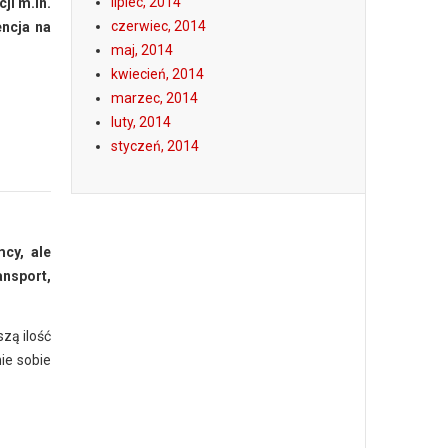
lipiec, 2014
ji m.in.
czerwiec, 2014
encja na
maj, 2014
kwiecień, 2014
marzec, 2014
luty, 2014
styczeń, 2014
cy, ale
ansport,
zą ilość
ie sobie