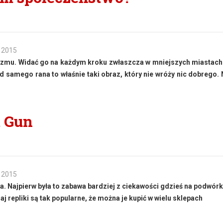
 2015
izmu. Widać go na każdym kroku zwłaszcza w mniejszych miastach
 samego rana to właśnie taki obraz, który nie wróży nic dobrego. 
t Gun
 2015
a. Najpierw była to zabawa bardziej z ciekawości gdzieś na podwórku
j repliki są tak popularne, że można je kupić w wielu sklepach