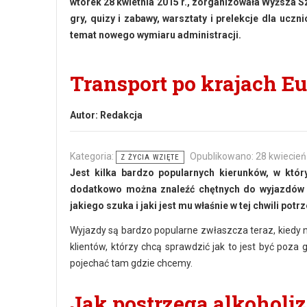
wtorek 28 kwietnia 2015 r., zorganizowała Wyższa Sz
gry, quizy i zabawy, warsztaty i prelekcje dla uc
temat nowego wymiaru administracji.
Transport po krajach Eu
Autor:
Redakcja
Kategoria:
Opublikowano: 28 kwiecień
Z ŻYCIA WZIĘTE
Jest kilka bardzo popularnych kierunków, w któr
dodatkowo można znaleźć chętnych do wyjazdów do 
jakiego szuka i jaki jest mu właśnie w tej chwili potr
Wyjazdy są bardzo popularne zwłaszcza teraz, kiedy 
klientów, którzy chcą sprawdzić jak to jest być poza
pojechać tam gdzie chcemy.
Jak postrzega alkoholi