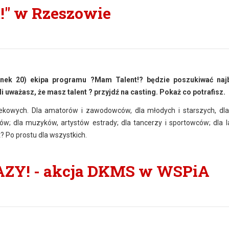
!" w Rzeszowie
ynek 20)
ekipa programu ?Mam Talent!? będzie poszukiwać najb
uważasz, że masz talent ? przyjdź na casting. Pokaż co potrafisz.
ekowych. Dla amatorów i zawodowców, dla młodych i starszych, dla 
órów; dla muzyków, artystów estrady; dla tancerzy i sportowców; dla la
 Po prostu dla wszystkich.
Y! - akcja DKMS w WSPiA