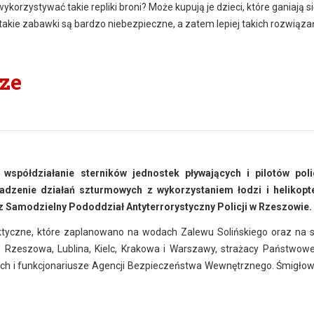
rzystywać takie repliki broni? Może kupują je dzieci, które ganiają si
takie zabawki są bardzo niebezpieczne, a zatem lepiej takich rozwiąza
rze
 współdziałanie sterników jednostek pływających i pilotów pol
dzenie działań szturmowych z wykorzystaniem łodzi i helikopte
 Samodzielny Pododdział Antyterrorystyczny Policji w Rzeszowie.
ktyczne, które zaplanowano na wodach Zalewu Solińskiego oraz na so
i z Rzeszowa, Lublina, Kielc, Krakowa i Warszawy, strażacy Państwowe
ich i funkcjonariusze Agencji Bezpieczeństwa Wewnętrznego. Śmigłow