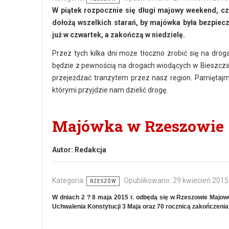
W piątek rozpocznie się długi majowy weekend, c
dołożą wszelkich starań, by majówka była bezpiec
już w czwartek, a zakończą w niedzielę.
Przez tych kilka dni może tłoczno zrobić się na dro
będzie z pewnością na drogach wiodących w Bieszczady
przejeżdżać tranzytem przez nasz region. Pamiętajmy
którymi przyjdzie nam dzielić drogę.
Majówka w Rzeszowie
Autor:
Redakcja
Kategoria:
Opublikowano: 29 kwiecień 2015
RZESZÓW
W dniach 2 ? 8 maja 2015 r. odbędą się w Rzeszowie Majo
Uchwalenia Konstytucji 3 Maja oraz 70 rocznicą zakończenia 