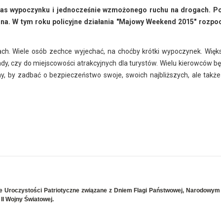
zas wypoczynku i jednocześnie wzmożonego ruchu na drogach. Po
zna. W tym roku policyjne działania "Majowy Weekend 2015" rozpo
gach. Wiele osób zechce wyjechać, na choćby krótki wypoczynek. Więk
, czy do miejscowości atrakcyjnych dla turystów. Wielu kierowców bę
, by zadbać o bezpieczeństwo swoje, swoich najbliższych, ale także
we Uroczystości Patriotyczne związane z Dniem Flagi Państwowej, Narodowy
II Wojny Światowej.