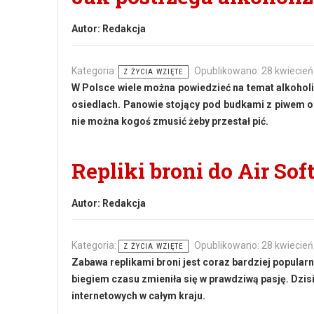
Autor:
Redakcja
Kategoria:
Opublikowano: 28 kwiecień
Z ŻYCIA WZIĘTE
W Polsce wiele można powiedzieć na temat alkohol
osiedlach. Panowie stojący pod budkami z piwem od
nie można kogoś zmusić żeby przestał pić.
Repliki broni do Air Sof
Autor:
Redakcja
Kategoria:
Opublikowano: 28 kwiecień
Z ŻYCIA WZIĘTE
Zabawa replikami broni jest coraz bardziej popularn
biegiem czasu zmieniła się w prawdziwą pasję. Dzisia
internetowych w całym kraju.