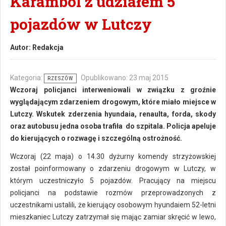
Karambol z udziałem 5
pojazdów w Lutczy
Autor:
Redakcja
Kategoria:
Opublikowano: 23 maj 2015
RZESZÓW
Wczoraj policjanci interweniowali w związku z groźnie
wyglądającym zdarzeniem drogowym, które miało miejsce w
Lutczy. Wskutek zderzenia hyundaia, renaulta, forda, skody
oraz autobusu jedna osoba trafiła do szpitala. Policja apeluje
do kierujących o rozwagę i szczególną ostrożność.
Wczoraj (22 maja) o 14.30 dyżurny komendy strzyżowskiej
został poinformowany o zdarzeniu drogowym w Lutczy, w
którym uczestniczyło 5 pojazdów. Pracujący na miejscu
policjanci na podstawie rozmów przeprowadzonych z
uczestnikami ustalili, że kierujący osobowym hyundaiem 52-letni
mieszkaniec Lutczy zatrzymał się mając zamiar skręcić w lewo,