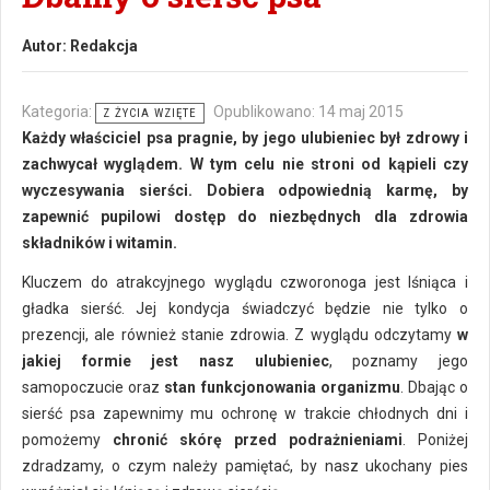
Autor:
Redakcja
Kategoria:
Opublikowano: 14 maj 2015
Z ŻYCIA WZIĘTE
Każdy właściciel psa pragnie, by jego ulubieniec był zdrowy i
zachwycał wyglądem. W tym celu nie stroni od kąpieli czy
wyczesywania sierści. Dobiera odpowiednią karmę, by
zapewnić pupilowi dostęp do niezbędnych dla zdrowia
składników i witamin.
Kluczem do atrakcyjnego wyglądu czworonoga jest lśniąca i
gładka sierść. Jej kondycja świadczyć będzie nie tylko o
prezencji, ale również stanie zdrowia. Z wyglądu odczytamy
w
jakiej formie jest nasz ulubieniec
, poznamy jego
samopoczucie oraz
stan funkcjonowania organizmu
. Dbając o
sierść psa zapewnimy mu ochronę w trakcie chłodnych dni i
pomożemy
chronić skórę przed podrażnieniami
. Poniżej
zdradzamy, o czym należy pamiętać, by nasz ukochany pies