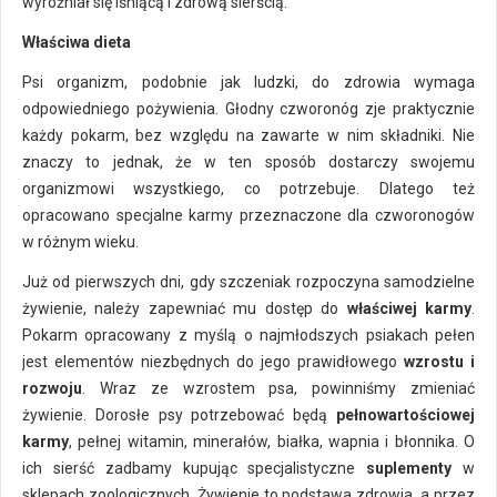
wyróżniał się lśniącą i zdrową sierścią.
Właściwa dieta
Psi organizm, podobnie jak ludzki, do zdrowia wymaga
odpowiedniego pożywienia. Głodny czworonóg zje praktycznie
każdy pokarm, bez względu na zawarte w nim składniki. Nie
znaczy to jednak, że w ten sposób dostarczy swojemu
organizmowi wszystkiego, co potrzebuje. Dlatego też
opracowano specjalne karmy przeznaczone dla czworonogów
w różnym wieku.
Już od pierwszych dni, gdy szczeniak rozpoczyna samodzielne
żywienie, należy zapewniać mu dostęp do
właściwej karmy
.
Pokarm opracowany z myślą o najmłodszych psiakach pełen
jest elementów niezbędnych do jego prawidłowego
wzrostu i
rozwoju
. Wraz ze wzrostem psa, powinniśmy zmieniać
żywienie. Dorosłe psy potrzebować będą
pełnowartościowej
karmy
, pełnej witamin, minerałów, białka, wapnia i błonnika. O
ich sierść zadbamy kupując specjalistyczne
suplementy
w
sklepach zoologicznych. Żywienie to podstawa zdrowia, a przez