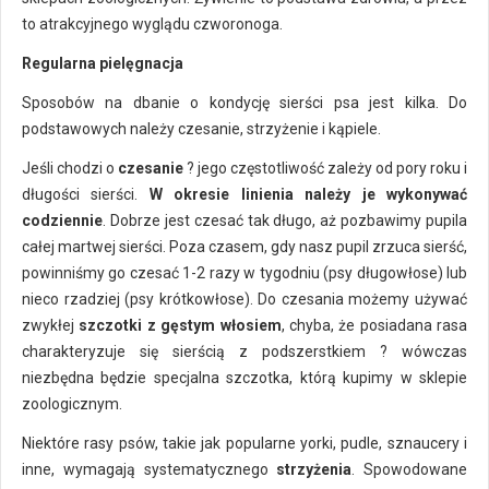
to atrakcyjnego wyglądu czworonoga.
Regularna pielęgnacja
Sposobów na dbanie o kondycję sierści psa jest kilka. Do
podstawowych należy czesanie, strzyżenie i kąpiele.
Jeśli chodzi o
czesanie
? jego częstotliwość zależy od pory roku i
długości sierści.
W okresie linienia należy je wykonywać
codziennie
. Dobrze jest czesać tak długo, aż pozbawimy pupila
całej martwej sierści. Poza czasem, gdy nasz pupil zrzuca sierść,
powinniśmy go czesać 1-2 razy w tygodniu (psy długowłose) lub
nieco rzadziej (psy krótkowłose). Do czesania możemy używać
zwykłej
szczotki z gęstym włosiem
, chyba, że posiadana rasa
charakteryzuje się sierścią z podszerstkiem ? wówczas
niezbędna będzie specjalna szczotka, którą kupimy w sklepie
zoologicznym.
Niektóre rasy psów, takie jak popularne yorki, pudle, sznaucery i
inne, wymagają systematycznego
strzyżenia
. Spowodowane