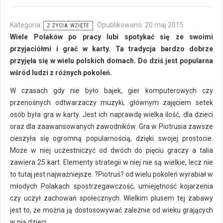
Kategoria:
Opublikowano: 20 maj 2015
Z ŻYCIA WZIĘTE
Wiele Polaków po pracy lubi spotykać się ze swoimi
przyjaciółmi i grać w karty. Ta tradycja bardzo dobrze
przyjęła się w wielu polskich domach. Do dziś jest popularna
wśród ludzi z różnych pokoleń.
W czasach gdy nie było bajek, gier komputerowych czy
przenośnych odtwarzaczy muzyki, głównym zajęciem setek
osób była gra w karty. Jest ich naprawdę wielka ilość, dla dzieci
oraz dla zaawansowanych zawodników. Gra w Piotrusia zawsze
cieszyła się ogromną popularnością, dzięki swojej prostocie.
Może w niej uczestniczyć od dwóch do pięciu graczy a talia
zawiera 25 kart. Elementy strategii w niej nie są wielkie, lecz nie
to tutaj jest najważniejsze. ?Piotruś? od wielu pokoleń wyrabiał w
młodych Polakach spostrzegawczość, umiejętność kojarzenia
czy uczył zachowań społecznych. Wielkim plusem tej zabawy
jest to, że można ją dostosowywać zależnie od wieku grających
w nią dzieci.