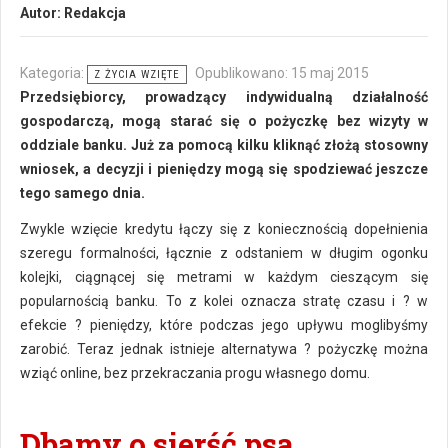
Autor:
Redakcja
Kategoria:
Opublikowano: 15 maj 2015
Z ŻYCIA WZIĘTE
Przedsiębiorcy, prowadzący indywidualną działalność
gospodarczą, mogą starać się o pożyczkę bez wizyty w
oddziale banku. Już za pomocą kilku kliknąć złożą stosowny
wniosek, a decyzji i pieniędzy mogą się spodziewać jeszcze
tego samego dnia.
Zwykle wzięcie kredytu łączy się z koniecznością dopełnienia
szeregu formalności, łącznie z odstaniem w długim ogonku
kolejki, ciągnącej się metrami w każdym cieszącym się
popularnością banku. To z kolei oznacza stratę czasu i ? w
efekcie ? pieniędzy, które podczas jego upływu moglibyśmy
zarobić. Teraz jednak istnieje alternatywa ? pożyczkę można
wziąć online, bez przekraczania progu własnego domu.
Dbamy o sierść psa