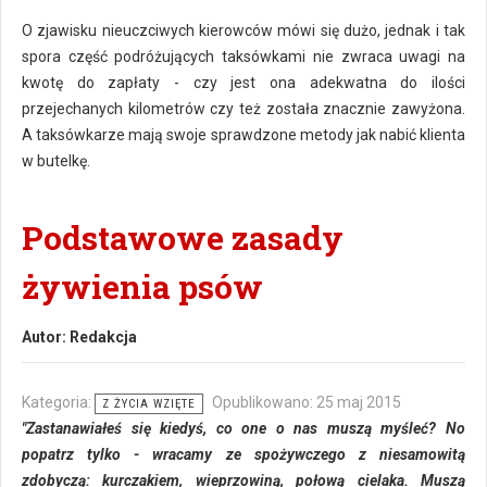
O zjawisku nieuczciwych kierowców mówi się dużo, jednak i tak
spora część podróżujących taksówkami nie zwraca uwagi na
kwotę do zapłaty - czy jest ona adekwatna do ilości
przejechanych kilometrów czy też została znacznie zawyżona.
A taksówkarze mają swoje sprawdzone metody jak nabić klienta
w butelkę.
Podstawowe zasady
żywienia psów
Autor:
Redakcja
Kategoria:
Opublikowano: 25 maj 2015
Z ŻYCIA WZIĘTE
"Zastanawiałeś się kiedyś, co one o nas muszą myśleć? No
popatrz tylko - wracamy ze spożywczego z niesamowitą
zdobyczą: kurczakiem, wieprzowiną, połową cielaka. Muszą