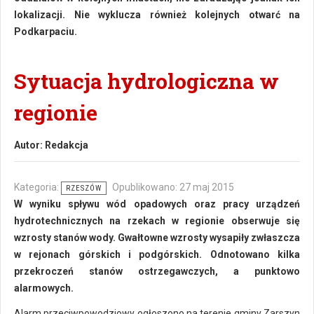
lokalizacji. Nie wyklucza również kolejnych otwarć na
Podkarpaciu.
Sytuacja hydrologiczna w
regionie
Autor:
Redakcja
Kategoria:
Opublikowano: 27 maj 2015
RZESZÓW
W wyniku spływu wód opadowych oraz pracy urządzeń
hydrotechnicznych na rzekach w regionie obserwuje się
wzrosty stanów wody. Gwałtowne wzrosty wysapiły zwłaszcza
w rejonach górskich i podgórskich. Odnotowano kilka
przekroczeń stanów ostrzegawczych, a punktowo
alarmowych.
Alarm przeciwpowodziowy ogłoszono na terenie gminy Zarszyn