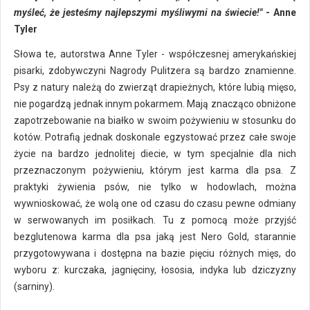
myśleć, że jesteśmy najlepszymi myśliwymi na świecie!"
- Anne
Tyler
Słowa te, autorstwa Anne Tyler - współczesnej amerykańskiej
pisarki, zdobywczyni Nagrody Pulitzera są bardzo znamienne.
Psy z natury należą do zwierząt drapieżnych, które lubią mięso,
nie pogardzą jednak innym pokarmem. Mają znacząco obniżone
zapotrzebowanie na białko w swoim pożywieniu w stosunku do
kotów. Potrafią jednak doskonale egzystować przez całe swoje
życie na bardzo jednolitej diecie, w tym specjalnie dla nich
przeznaczonym pożywieniu, którym jest karma dla psa. Z
praktyki żywienia psów, nie tylko w hodowlach, można
wywnioskować, że wolą one od czasu do czasu pewne odmiany
w serwowanych im posiłkach. Tu z pomocą może przyjść
bezglutenowa karma dla psa jaką jest Nero Gold, starannie
przygotowywana i dostępna na bazie pięciu różnych mięs, do
wyboru z: kurczaka, jagnięciny, łososia, indyka lub dziczyzny
(sarniny).