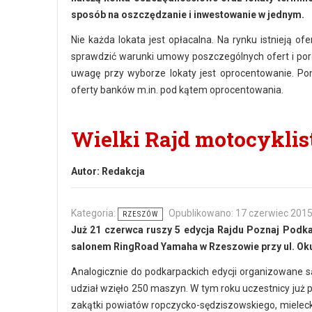
sposób na oszczędzanie i inwestowanie w jednym.
Nie każda lokata jest opłacalna. Na rynku istnieją o
sprawdzić warunki umowy poszczególnych ofert i por
uwagę przy wyborze lokaty jest oprocentowanie. Pon
oferty banków m.in. pod kątem oprocentowania.
Wielki Rajd motocyklis
Autor:
Redakcja
Kategoria:
Opublikowano: 17 czerwiec 201
RZESZÓW
Już 21 czerwca ruszy 5 edycja Rajdu Poznaj Podka
salonem RingRoad Yamaha w Rzeszowie przy ul. Oku
Analogicznie do podkarpackich edycji organizowane są
udział wzięło 250 maszyn. W tym roku uczestnicy już
zakątki powiatów ropczycko-sędziszowskiego, mieleck