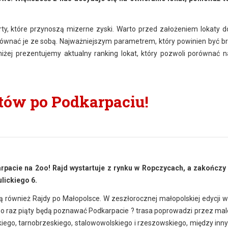
ferty, które przynoszą mizerne zyski. Warto przed założeniem lokaty d
ównać je ze sobą. Najważniejszym parametrem, który powinien być b
iżej prezentujemy aktualny ranking lokat, który pozwoli porównać n
tów po Podkarpaciu!
5
rpacie na 2oo! Rajd wystartuje z rynku w Ropczycach, a zakończy
lickiego 6.
 również Rajdy po Małopolsce. W zeszłorocznej małopolskiej edycji w
 po raz piąty będą poznawać Podkarpacie ? trasa poprowadzi przez ma
iego, tarnobrzeskiego, stalowowolskiego i rzeszowskiego, między inn