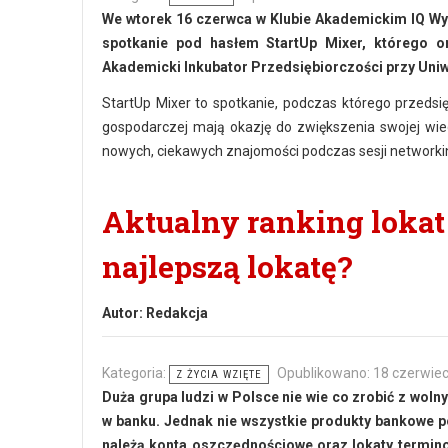
We wtorek 16 czerwca w Klubie Akademickim IQ Wyż
spotkanie pod hasłem StartUp Mixer, którego o
Akademicki Inkubator Przedsiębiorczości przy Uni
StartUp Mixer to spotkanie, podczas którego przedsi
gospodarczej mają okazję do zwiększenia swojej wied
nowych, ciekawych znajomości podczas sesji network
Aktualny ranking loka
najlepszą lokatę?
Autor:
Redakcja
Kategoria:
Opublikowano: 18 czerwie
Z ŻYCIA WZIĘTE
Duża grupa ludzi w Polsce nie wie co zrobić z wol
w banku. Jednak nie wszystkie produkty bankowe p
należą konta oszczędnościowe oraz lokaty terminow