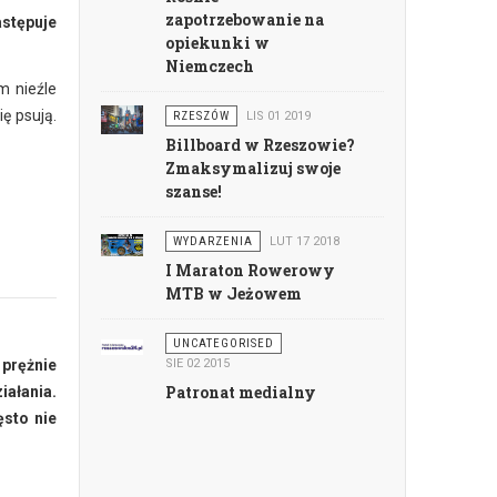
zapotrzebowanie na
stępuje
opiekunki w
Niemczech
m nieźle
ę psują.
RZESZÓW
LIS 01 2019
Billboard w Rzeszowie?
Zmaksymalizuj swoje
szanse!
WYDARZENIA
LUT 17 2018
I Maraton Rowerowy
MTB w Jeżowem
UNCATEGORISED
 prężnie
SIE 02 2015
Patronat medialny
iałania.
ęsto nie