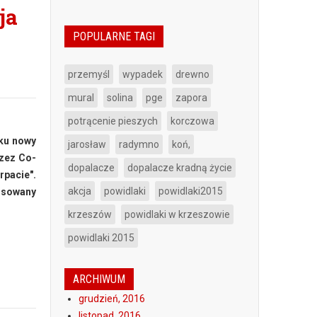
ja
POPULARNE TAGI
przemyśl
wypadek
drewno
mural
solina
pge
zapora
potrącenie pieszych
korczowa
oku nowy
jarosław
radymno
koń,
rzez Co-
dopalacze
dopalacze kradną życie
rpacie".
akcja
powidlaki
powidlaki2015
ansowany
krzeszów
powidlaki w krzeszowie
powidlaki 2015
ARCHIWUM
grudzień, 2016
listopad, 2016