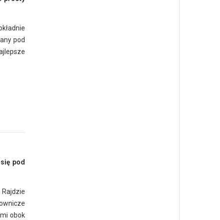
okładnie
rany pod
ajlepsze
 się pod
 Rajdzie
lownicze
ymi obok