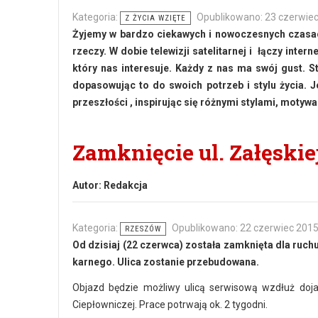
Kategoria:
Opublikowano: 23 czerwie
Z ŻYCIA WZIĘTE
Żyjemy w bardzo ciekawych i nowoczesnych czasach
rzeczy. W dobie telewizji satelitarnej i łączy int
który nas interesuje. Każdy z nas ma swój gust. S
dopasowując to do swoich potrzeb i stylu życia. 
przeszłości , inspirując się różnymi stylami, motywa
Zamknięcie ul. Załęskie
Autor:
Redakcja
Kategoria:
Opublikowano: 22 czerwiec 201
RZESZÓW
Od dzisiaj (22 czerwca) została zamknięta dla ruc
karnego. Ulica zostanie przebudowana.
Objazd będzie możliwy ulicą serwisową wzdłuż dojaz
Ciepłowniczej. Prace potrwają ok. 2 tygodni.