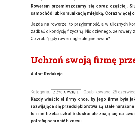
Rowerem przemieszczamy się coraz częściej. Służ
samochód lub komunikację miejską. Coraz więcej os
Jazda na rowerze, to przyjemność, a w ulicznych ko
zadbać o kondycję fizyczną. Nic dziwnego, że rowery z
Co zrobić, gdy rower nagle ulegnie awarii?
Uchroń swoją firmę pr
Autor:
Redakcja
Kategoria:
Opublikowano: 25 czerwie
Z ŻYCIA WZIĘTE
Każdy właściciel firmy chce, by jego firma była j
rozwijające się przedsiębiorstwa są stale narażone
Ich nie trzeba szkolić doskonale znają się na swo
potrafią ochronić biznesu.