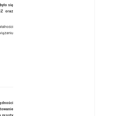
było się
iZ oraz
łalności
wiązaniu
zędności
ntowanie
o prosty