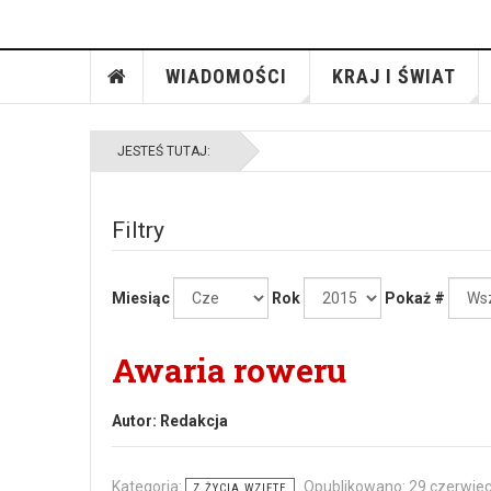
WIADOMOŚCI
KRAJ I ŚWIAT
JESTEŚ TUTAJ:
Filtry
Miesiąc
Rok
Pokaż #
Awaria roweru
Autor:
Redakcja
Kategoria:
Opublikowano: 29 czerwie
Z ŻYCIA WZIĘTE