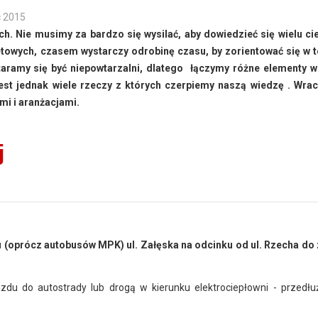
c 2015
. Nie musimy za bardzo się wysilać, aby dowiedzieć się wielu c
ernetowych, czasem wystarczy odrobinę czasu, by zorientować się w 
taramy się być niepowtarzalni, dlatego łączymy różne elementy w
Jest jednak wiele rzeczy z których czerpiemy naszą wiedzę . Wr
mi i aranżacjami.
j
5
hu (oprócz autobusów MPK) ul. Załęska na odcinku od ul. Rzecha do
du do autostrady lub drogą w kierunku elektrociepłowni - przedłuż