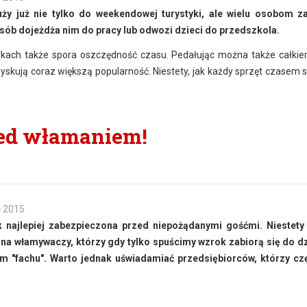
y już nie tylko do weekendowej turystyki, ale wielu osobom za
ób dojeżdża nim do pracy lub odwozi dzieci do przedszkola.
rkach także spora oszczędność czasu. Pedałując można także całkie
yskują coraz większą popularność. Niestety, jak każdy sprzęt czasem si
zed włamaniem!
c 2015
ak najlepiej zabezpieczona przed niepożądanymi gośćmi. Niestety
 na włamywaczy, którzy gdy tylko spuścimy wzrok zabiorą się do dz
im "fachu". Warto jednak uświadamiać przedsiębiorców, którzy cz