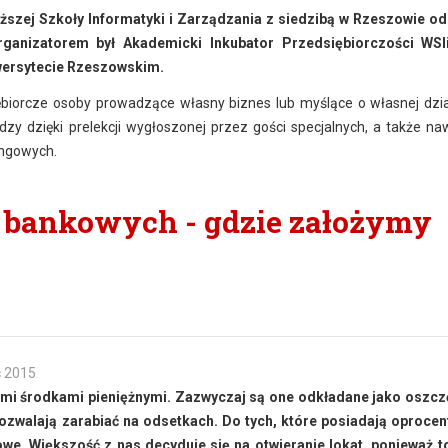
szej Szkoły Informatyki i Zarządzania z siedzibą w Rzeszowie od
rganizatorem był Akademicki Inkubator Przedsiębiorczości WSI
wersytecie Rzeszowskim.
ębiorcze osoby prowadzące własny biznes lub myślące o własnej dzia
zy dzięki prelekcji wygłoszonej przez gości specjalnych, a także na
ingowych.
t bankowych - gdzie założymy
c 2015
nymi środkami pieniężnymi. Zazwyczaj są one odkładane jako oszc
ozwalają zarabiać na odsetkach. Do tych, które posiadają oproce
e. Większość z nas decyduje się na otwieranie lokat, ponieważ t