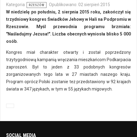
Kategoria:
Opublikowano: 02 sierpień 2015
RZESZÓW
W niedzielę po południu, 2 sierpnia 2015 roku, zakończył się
trzydniowy kongres Świadków Jehowy w Hali na Podpromiu w
Rzeszowie. Myśl przewodnia programu brzmiała:
"Naśladujmy Jezusa!". Liczba obecnych wyniosła blisko 5 000
osób.
Kongres miał charakter otwarty i został poprzedzony
trzytygodniową kampanią wręczania mieszkańcom Podkarpacia
zaproszeń. Był to jeden z 33 podobnych kongresów
zorganizowanych tego lata w 27 miastach naszego kraju.
Program oprócz Polski zostanie też przedstawiony w 92 krajach
świata w 347 językach, w tym w 55 językach migowych.
SOCIAL MEDIA