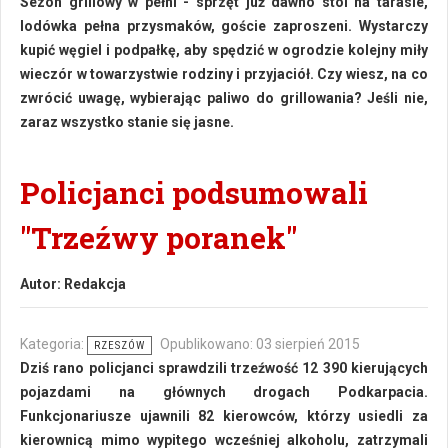
Sezon grillowy w pełni - sprzęt już dawno stoi na tarasie,
lodówka pełna przysmaków, goście zaproszeni. Wystarczy
kupić węgiel i podpałkę, aby spędzić w ogrodzie kolejny miły
wieczór w towarzystwie rodziny i przyjaciół. Czy wiesz, na co
zwrócić uwagę, wybierając paliwo do grillowania? Jeśli nie,
zaraz wszystko stanie się jasne.
Policjanci podsumowali
"Trzeźwy poranek"
Autor:
Redakcja
Kategoria:
Opublikowano: 03 sierpień 2015
RZESZÓW
Dziś rano policjanci sprawdzili trzeźwość 12 390 kierujących
pojazdami na głównych drogach Podkarpacia.
Funkcjonariusze ujawnili 82 kierowców, którzy usiedli za
kierownicą mimo wypitego wcześniej alkoholu, zatrzymali